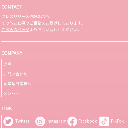
CONTACT
プレスリリースや記事広告、
その他お仕事のご相談をお受けしております。
こちらのページ
よりお問い合わせください。
COMPANY
運営
お問い合わせ
企業担当者様へ
メンバー
LINK
Twitter
Instagram
Facebook
TikTok