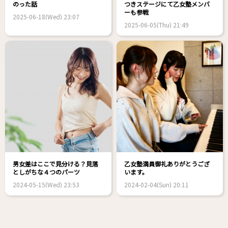
のった話
つきステージにて乙女塾メンバ
ーも参戦
2025-06-18(Wed) 23:07
2025-06-05(Thu) 21:49
男女差はここで見分ける？見落
乙女塾満員御礼ありがとうござ
としがちな４つのパーツ
います。
2024-05-15(Wed) 23:53
2024-02-04(Sun) 20:11