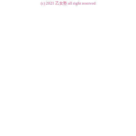
(c) 2021
乙女塾
all right reserved