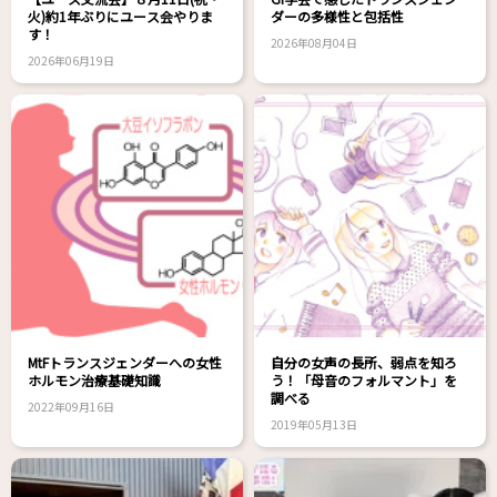
火)約1年ぶりにユース会やりま
ダーの多様性と包括性
す！
2026年08月04日
2026年06月19日
MtFトランスジェンダーへの女性
自分の女声の長所、弱点を知ろ
ホルモン治療基礎知識
う！「母音のフォルマント」を
調べる
2022年09月16日
2019年05月13日