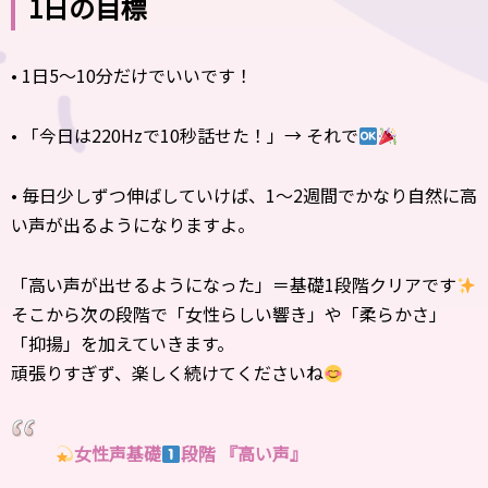
1日の目標
• 1日5〜10分だけでいいです！
• 「今日は220Hzで10秒話せた！」→ それで
• 毎日少しずつ伸ばしていけば、1〜2週間でかなり自然に高
い声が出るようになりますよ。
「高い声が出せるようになった」＝基礎1段階クリアです
そこから次の段階で「女性らしい響き」や「柔らかさ」
「抑揚」を加えていきます。
頑張りすぎず、楽しく続けてくださいね
女性声基礎
段階 『高い声』