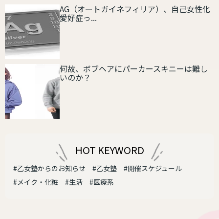
AG（オートガイネフィリア）、自己女性化
愛好症っ...
何故、ボブヘアにパーカースキニーは難し
いのか？
HOT KEYWORD
#乙女塾からのお知らせ
#乙女塾
#開催スケジュール
#メイク・化粧
#生活
#医療系