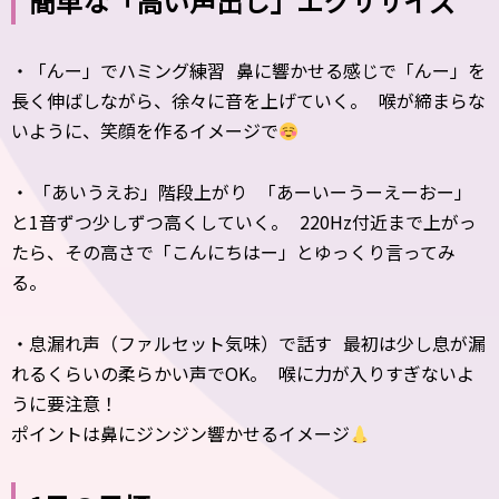
簡単な「高い声出し」エクササイズ
・「んー」でハミング練習 鼻に響かせる感じで「んー」を
長く伸ばしながら、徐々に音を上げていく。 喉が締まらな
いように、笑顔を作るイメージで
・ 「あいうえお」階段上がり 「あーいーうーえーおー」
と1音ずつ少しずつ高くしていく。 220Hz付近まで上がっ
たら、その高さで「こんにちはー」とゆっくり言ってみ
る。
・息漏れ声（ファルセット気味）で話す 最初は少し息が漏
れるくらいの柔らかい声でOK。 喉に力が入りすぎないよ
うに要注意！
ポイントは鼻にジンジン響かせるイメージ