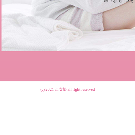
(c) 2021
乙女塾
all right reserved