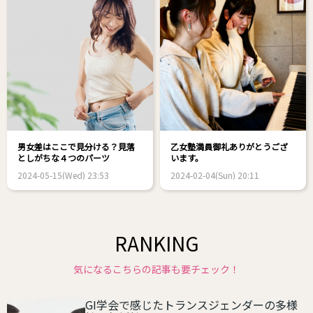
男女差はここで見分ける？見落
乙女塾満員御礼ありがとうござ
としがちな４つのパーツ
います。
2024-05-15(Wed) 23:53
2024-02-04(Sun) 20:11
RANKING
気になるこちらの記事も要チェック！
GI学会で感じたトランスジェンダーの多様