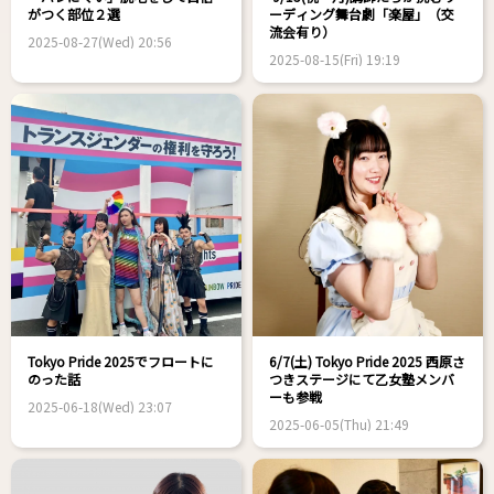
がつく部位２選
ーディング舞台劇「楽屋」（交
流会有り）
2025-08-27(Wed) 20:56
2025-08-15(Fri) 19:19
Tokyo Pride 2025でフロートに
6/7(土) Tokyo Pride 2025 西原さ
のった話
つきステージにて乙女塾メンバ
ーも参戦
2025-06-18(Wed) 23:07
2025-06-05(Thu) 21:49