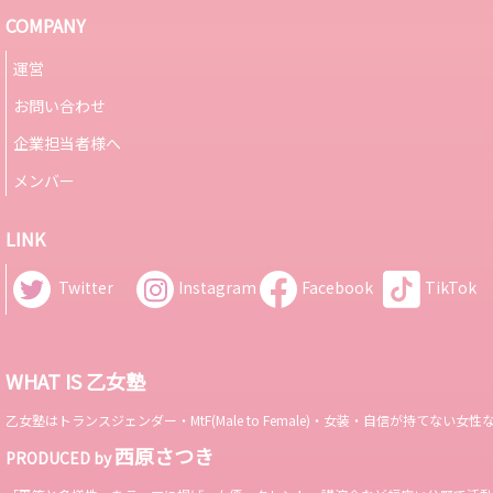
COMPANY
運営
お問い合わせ
企業担当者様へ
メンバー
LINK
Twitter
Instagram
Facebook
TikTok
WHAT IS 乙女塾
乙女塾はトランスジェンダー・MtF(Male to Female)・女装・自信が持
西原さつき
PRODUCED by