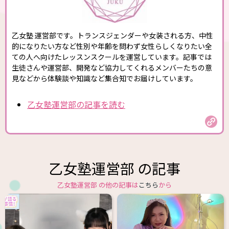
乙女塾 運営部です。トランスジェンダーや女装される方、中性
的になりたい方など性別や年齢を問わず女性らしくなりたい全
ての人へ向けたレッスンスクールを運営しています。記事では
生徒さんや運営部、開発など協力してくれるメンバーたちの意
見などから体験談や知識など集合知でお届けしています。
乙女塾運営部の記事を読む
乙女塾運営部 の記事
乙女塾運営部 の他の記事は
こちら
から