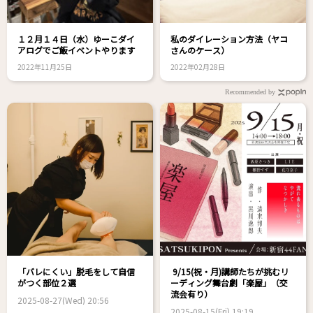
１２月１４日（水）ゆーこダイ
私のダイレーション方法（ヤコ
アログでご飯イベントやります
さんのケース）
2022年11月25日
2022年02月28日
Recommended by
「バレにくい」脱毛をして自信
9/15(祝・月)講師たちが挑むリ
がつく部位２選
ーディング舞台劇「楽屋」（交
流会有り）
2025-08-27(Wed) 20:56
2025-08-15(Fri) 19:19