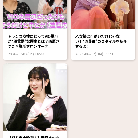
トランス女性にとってVIO脱毛
乙女塾は可愛いだけじゃな
が“超重要”な理由とは？西原さ
い！“流星瞬”のスタイルを紹介
つき×脱毛サロンオーナ...
するよ！
2026-07-03(Fri) 18:40
2026-06-02(Tue) 19:41
【初心者大歓迎！】西原さつき