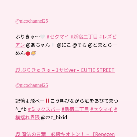
@nicochannel25
ぷりきゅ〜
#セクマイ
#新宿二丁目
#レズビ
アン
@あちゃん
@にこ @そら @とまとらー
めん
♬ ぷりきゅきゅ – 1サビver – CUTIE STREET
@nicochannel25
記憶よ飛べー
こう叫びながら酒をあびてまつ︎
^_^b
#ミックスバー
#新宿二丁目
#セクマイ
#
横揺れ界隈
@zzz_bixid
♬ 魔法の言葉 必殺キオトン！ – 【Repezen