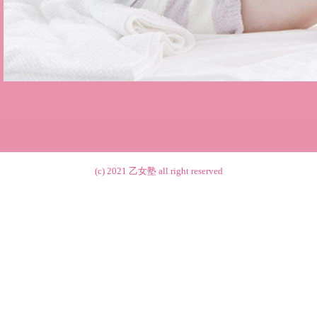
(c) 2021
乙女塾
all right reserved