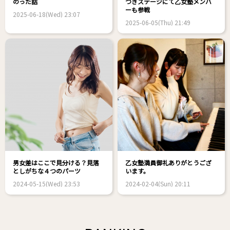
のった話
つきステージにて乙女塾メンバ
ーも参戦
2025-06-18(Wed) 23:07
2025-06-05(Thu) 21:49
男女差はここで見分ける？見落
乙女塾満員御礼ありがとうござ
としがちな４つのパーツ
います。
2024-05-15(Wed) 23:53
2024-02-04(Sun) 20:11