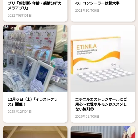
プリ『顔診断- 年齢・感情分析カ
の」コンシーラーは超大事
メラアプリ』
2021年10月09日
2022年08月01日
12月６日（土)「イラストクラ
エチニルエストラジオールにご
ス」開催！
用心～女性ホルモンおススメし
ない錠剤②
2025年12月04日
2026年03月09日