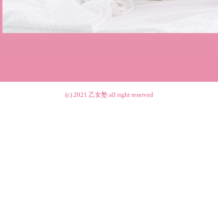
(c) 2021
乙女塾
all right reserved