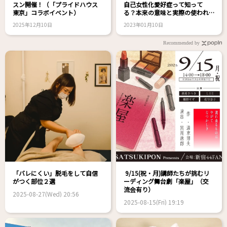
スン開催！（「プライドハウス
自己女性化愛好症って知って
東京」コラボイベント）
る？本来の意味と実際の使われ
方
2025年12月10日
2023年01月10日
Recommended by
「バレにくい」脱毛をして自信
9/15(祝・月)講師たちが挑むリ
がつく部位２選
ーディング舞台劇「楽屋」（交
流会有り）
2025-08-27(Wed) 20:56
2025-08-15(Fri) 19:19