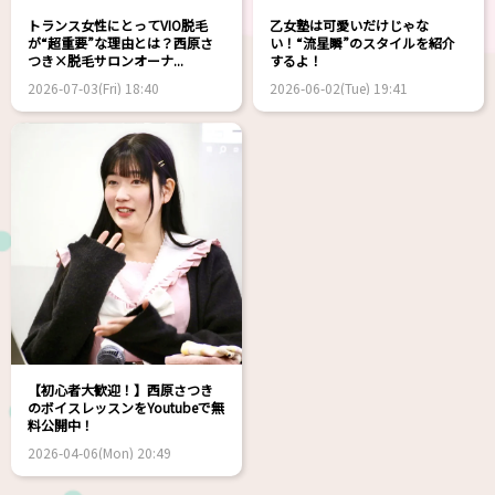
トランス女性にとってVIO脱毛
乙女塾は可愛いだけじゃな
が“超重要”な理由とは？西原さ
い！“流星瞬”のスタイルを紹介
つき×脱毛サロンオーナ...
するよ！
2026-07-03(Fri) 18:40
2026-06-02(Tue) 19:41
【初心者大歓迎！】西原さつき
のボイスレッスンをYoutubeで無
料公開中！
2026-04-06(Mon) 20:49