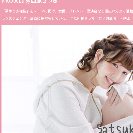
西原さつき
PRODUCED by
「平等と多様性」をテーマに掲げ、女優、タレント、講演会など幅広い分野で活動。 Miss 
ランスジェンダー企画に協力もしている。 またNHKドラマ「女子的生活」・映