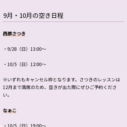
9月・10月の空き日程
西原さつき
・9/28（日）13:00〜
・10/5（日）12:00〜
※いずれもキャンセル枠となります。さつきのレッスンは
12月まで満席のため、空きが出た際にぜひご予約くださ
い。
なぁこ
・10/5（日）19:00〜