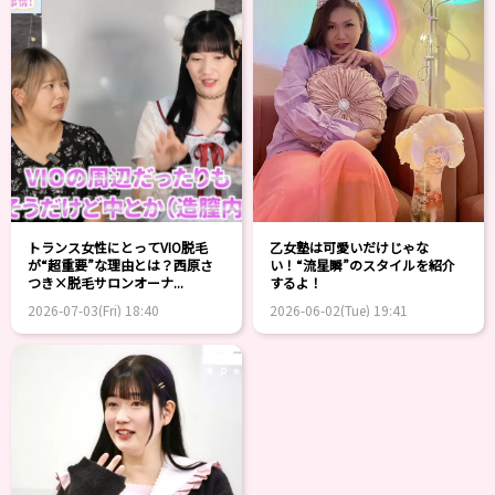
トランス女性にとってVIO脱毛
乙女塾は可愛いだけじゃな
が“超重要”な理由とは？西原さ
い！“流星瞬”のスタイルを紹介
つき×脱毛サロンオーナ...
するよ！
2026-07-03(Fri) 18:40
2026-06-02(Tue) 19:41