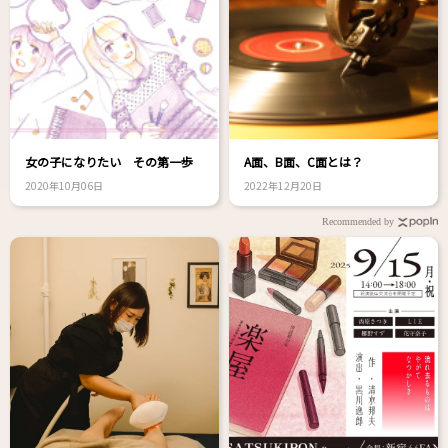
女の子になりたい その第一歩
A面、B面、C面とは？
2020年10月06日
2022年12月20日
Recommended by