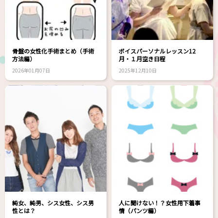
骨盤の女性化手術まとめ（手術
ボイスパーソナルレッスン12
方法編）
月・１月空き日程
2026年01月07日
2025年12月10日
純女、純男、シス女性、シス男
人に聞けない！？女性用下着事
性とは？
情（パンツ編）