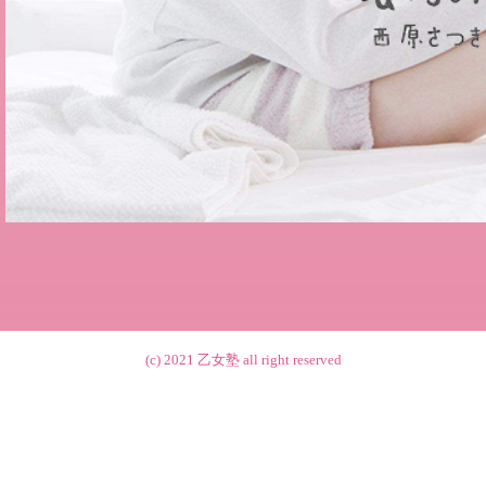
(c) 2021
乙女塾
all right reserved