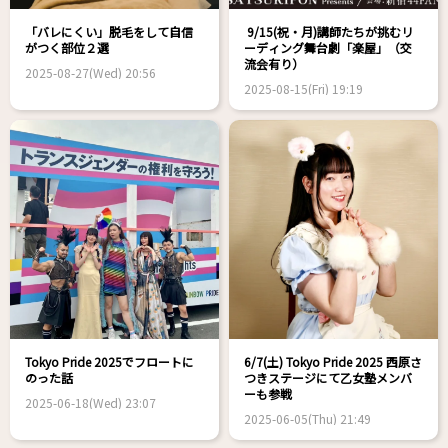
「バレにくい」脱毛をして自信
9/15(祝・月)講師たちが挑むリ
がつく部位２選
ーディング舞台劇「楽屋」（交
流会有り）
2025-08-27(Wed) 20:56
2025-08-15(Fri) 19:19
Tokyo Pride 2025でフロートに
6/7(土) Tokyo Pride 2025 西原さ
のった話
つきステージにて乙女塾メンバ
ーも参戦
2025-06-18(Wed) 23:07
2025-06-05(Thu) 21:49