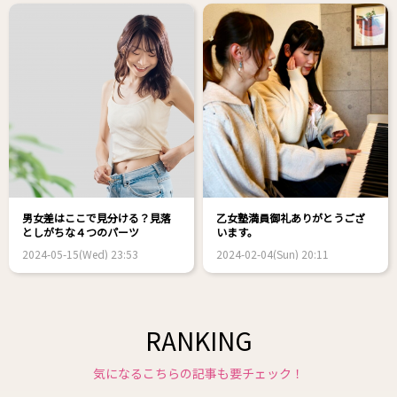
男女差はここで見分ける？見落
乙女塾満員御礼ありがとうござ
としがちな４つのパーツ
います。
2024-05-15(Wed) 23:53
2024-02-04(Sun) 20:11
RANKING
気になるこちらの記事も要チェック！