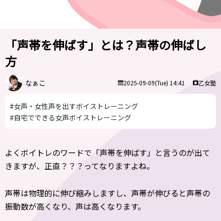
「声帯を伸ばす」とは？声帯の伸ばし
方
なぁこ
乙女塾
2025-09-09(Tue) 14:41
#女声・女性声を出すボイストレーニング
#自宅でできる女声ボイストレーニング
よくボイトレのワードで「声帯を伸ばす」と言うのが出て
きますが、正直？？？ってなりますよね。
声帯は物理的に伸び縮みしますし、声帯が伸びると声帯の
振動数が高くなり、声は高くなります。