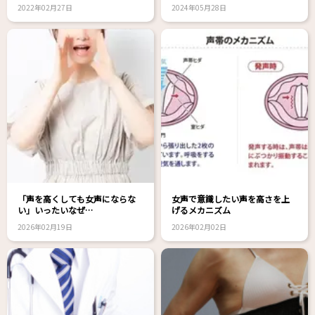
2022年02月27日
2024年05月28日
「声を高くしても女声にならな
女声で意識したい声を高さを上
い」いったいなぜ…
げるメカニズム
2026年02月19日
2026年02月02日