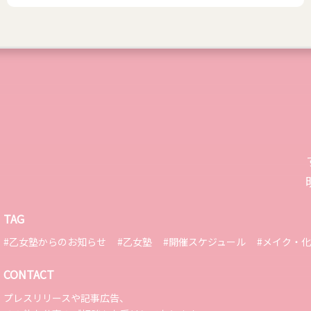
TAG
#乙女塾からのお知らせ
#乙女塾
#開催スケジュール
#メイク・
CONTACT
プレスリリースや記事広告、