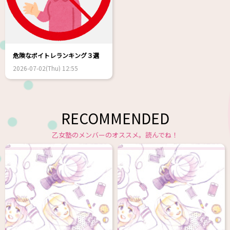
危険なボイトレランキング３選
2026-07-02(Thu) 12:55
RECOMMENDED
乙女塾のメンバーのオススメ。読んでね！