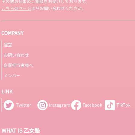
その他お仕事のご相談をお受けしております。
こちらのページ
よりお問い合わせください。
COMPANY
運営
お問い合わせ
企業担当者様へ
メンバー
LINK
Twitter
Instagram
Facebook
TikTok
WHAT IS 乙女塾