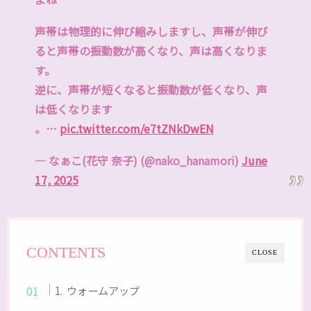
声帯は物理的に伸び縮みしますし、声帯が伸び
ると声帯の振動数が高くなり、声は高くなりま
す。
逆に、声帯が短くなると振動数が低くなり、声
は低くなります
。…
pic.twitter.com/e7tZNkDwEN
— なぁこ(花守 奈子) (@nako_hanamori)
June
17, 2025
CONTENTS
CLOSE
1. ウォームアップ