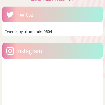
Twitter
Tweets by otomejuku0604
Instagram