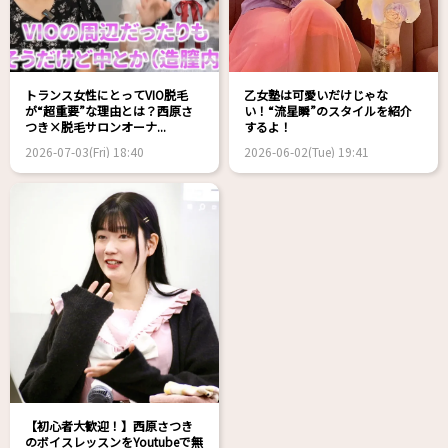
トランス女性にとってVIO脱毛
乙女塾は可愛いだけじゃな
が“超重要”な理由とは？西原さ
い！“流星瞬”のスタイルを紹介
つき×脱毛サロンオーナ...
するよ！
2026-07-03(Fri) 18:40
2026-06-02(Tue) 19:41
【初心者大歓迎！】西原さつき
のボイスレッスンをYoutubeで無