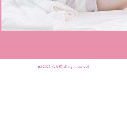
(c) 2021
乙女塾
all right reserved