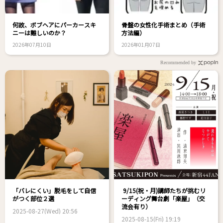
何故、ボブヘアにパーカースキ
骨盤の女性化手術まとめ（手術
ニーは難しいのか？
方法編）
2026年07月10日
2026年01月07日
Recommended by
「バレにくい」脱毛をして自信
9/15(祝・月)講師たちが挑むリ
がつく部位２選
ーディング舞台劇「楽屋」（交
流会有り）
2025-08-27(Wed) 20:56
2025-08-15(Fri) 19:19