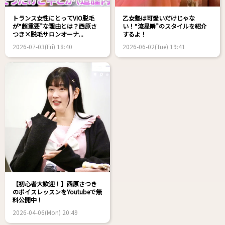
トランス女性にとってVIO脱毛
乙女塾は可愛いだけじゃな
が“超重要”な理由とは？西原さ
い！“流星瞬”のスタイルを紹介
つき×脱毛サロンオーナ...
するよ！
2026-07-03(Fri) 18:40
2026-06-02(Tue) 19:41
【初心者大歓迎！】西原さつき
のボイスレッスンをYoutubeで無
料公開中！
2026-04-06(Mon) 20:49