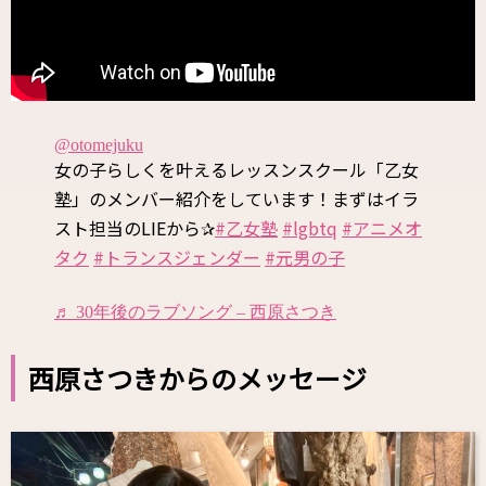
@otomejuku
女の子らしくを叶えるレッスンスクール「乙女
塾」のメンバー紹介をしています！まずはイラ
スト担当のLIEから✰
#乙女塾
#lgbtq
#アニメオ
タク
#トランスジェンダー
#元男の子
♬ 30年後のラブソング – 西原さつき
西原さつきからのメッセージ