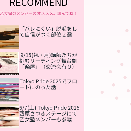
RECOMMEND
乙女塾のメンバーのオススメ。読んでね！
「バレにくい」脱毛をし
て自信がつく部位２選
9/15(祝・月)講師たちが
挑むリーディング舞台劇
「楽屋」（交流会有り）
Tokyo Pride 2025でフロ
ートにのった話
6/7(土) Tokyo Pride 2025
西原さつきステージにて
乙女塾メンバーも参戦