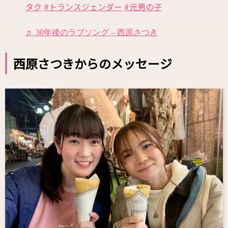
タク
#トランスジェンダー
#元男の子
♬ 30年後のラブソング – 西原さつき
西原さつきからのメッセージ