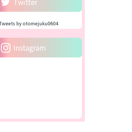
Twitter
Tweets by otomejuku0604
Instagram