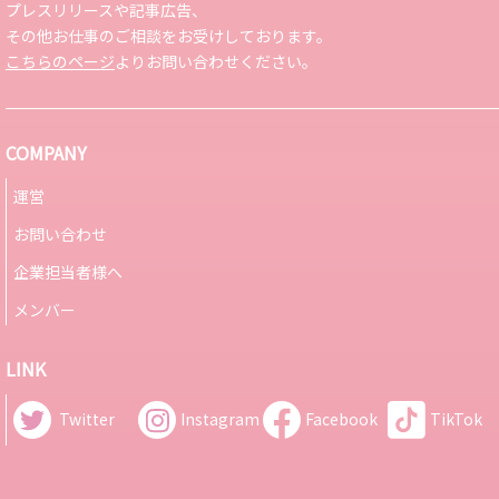
プレスリリースや記事広告、
その他お仕事のご相談をお受けしております。
こちらのページ
よりお問い合わせください。
COMPANY
運営
お問い合わせ
企業担当者様へ
メンバー
LINK
Twitter
Instagram
Facebook
TikTok