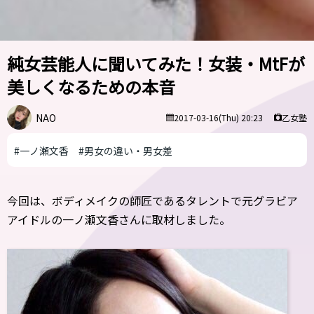
純女芸能人に聞いてみた！女装・MtFが
美しくなるための本音
NAO
乙女塾
2017-03-16(Thu) 20:23
#一ノ瀬文香
#男女の違い・男女差
今回は、ボディメイクの師匠であるタレントで元グラビア
アイドルの一ノ瀬文香さんに取材しました。