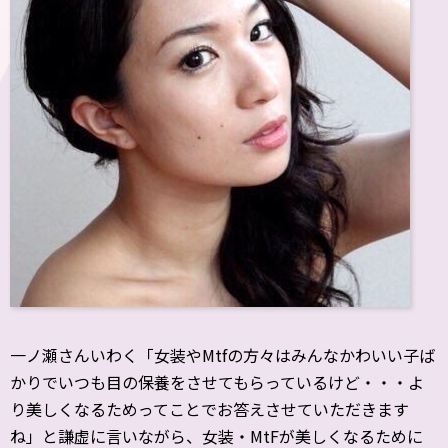
一ノ瀬さんいわく「女装やMtfの方々はみんなかわいい子ば
かりでいつも目の保養をさせてもらっているけど・・・よ
り美しくなるためってことでお答えさせていただきます
ね」と謙虚に言いながら、女装・MtFが美しくなるために