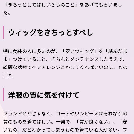
「きちっとしてほしい３つのこと」をあげてもらいまし
た。
ウィッグをきちっとすべし
特に女装の人に多いのが、「安いウィッグ」を「絡んだま
ま」つけていること。きちんとメンテナンスしたうえで、
綺麗な状態でヘアアレンジとかしてくればいいのに、との
こと。
洋服の質に気を付けて
ブランドとかじゃなく、コートやワンピースはそれなりの
質のものを着てほしい。一発で、「質が良くない」、「安
いもの」だとわかってしまうものを着ている人が多い。フ