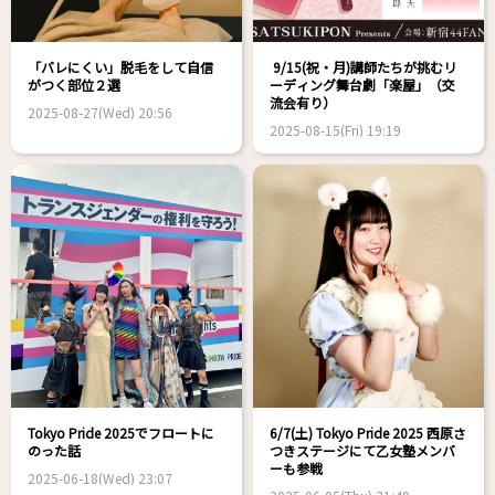
「バレにくい」脱毛をして自信
9/15(祝・月)講師たちが挑むリ
がつく部位２選
ーディング舞台劇「楽屋」（交
流会有り）
2025-08-27(Wed) 20:56
2025-08-15(Fri) 19:19
Tokyo Pride 2025でフロートに
6/7(土) Tokyo Pride 2025 西原さ
のった話
つきステージにて乙女塾メンバ
ーも参戦
2025-06-18(Wed) 23:07