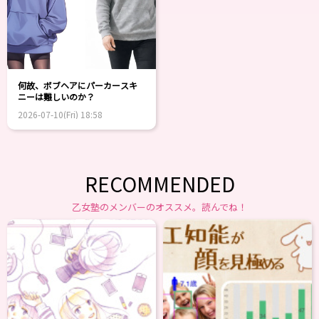
何故、ボブヘアにパーカースキ
ニーは難しいのか？
2026-07-10(Fri) 18:58
RECOMMENDED
乙女塾のメンバーのオススメ。読んでね！