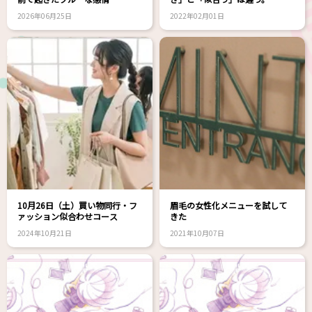
2026年06月25日
2022年02月01日
10月26日（土）買い物同行・フ
眉毛の女性化メニューを試して
ァッション似合わせコース
きた
2024年10月21日
2021年10月07日