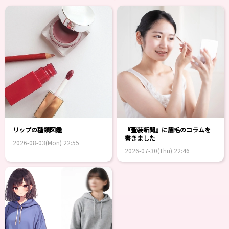
リップの種類図鑑
『聖装新聞』に眉毛のコラムを
書きました
2026-08-03(Mon) 22:55
2026-07-30(Thu) 22:46