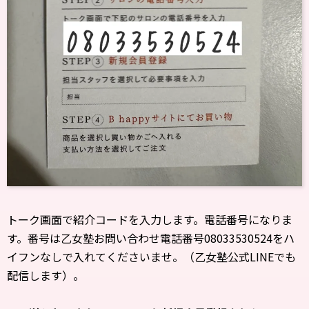
トーク画面で紹介コードを入力します。電話番号になりま
す。番号は乙女塾お問い合わせ電話番号08033530524をハ
イフンなしで入れてくださいませ。（乙女塾公式LINEでも
配信します）。