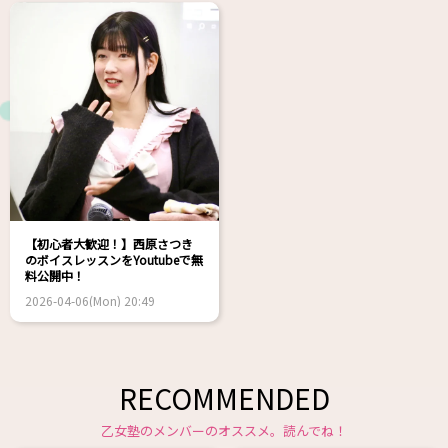
【初心者大歓迎！】西原さつき
のボイスレッスンをYoutubeで無
料公開中！
2026-04-06(Mon) 20:49
RECOMMENDED
乙女塾のメンバーのオススメ。読んでね！