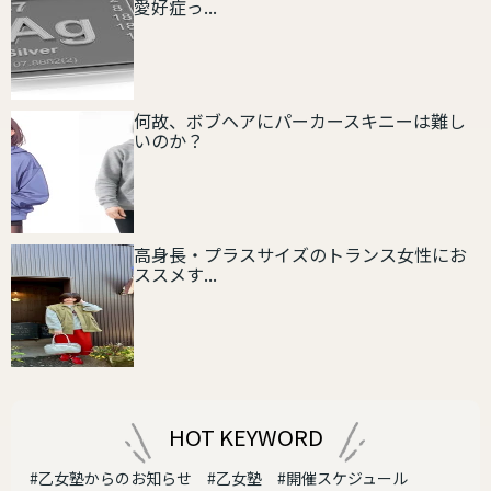
愛好症っ...
何故、ボブヘアにパーカースキニーは難し
いのか？
高身長・プラスサイズのトランス女性にお
ススメす...
HOT KEYWORD
#乙女塾からのお知らせ
#乙女塾
#開催スケジュール