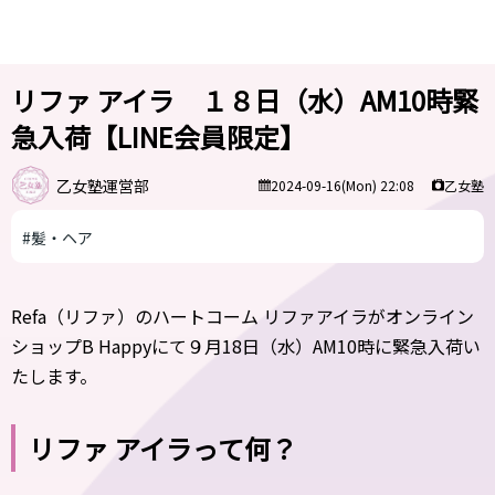
リファ アイラ １８日（水）AM10時緊
急入荷【LINE会員限定】
乙女塾運営部
乙女塾
2024-09-16(Mon) 22:08
#髪・ヘア
Refa（リファ）のハートコーム リファアイラがオンライン
ショップB Happyにて９月18日（水）AM10時に緊急入荷い
たします。
リファ アイラって何？