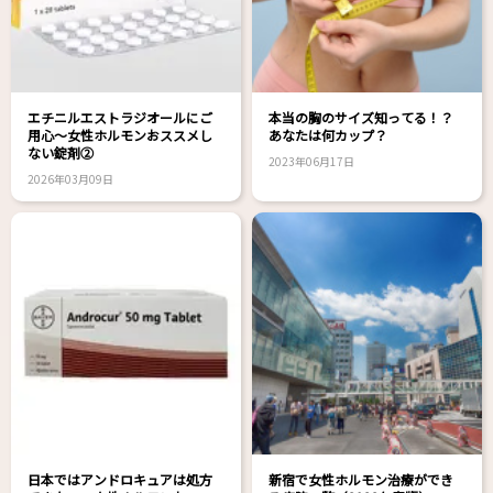
エチニルエストラジオールにご
本当の胸のサイズ知ってる！？
用心～女性ホルモンおススメし
あなたは何カップ？
ない錠剤②
2023年06月17日
2026年03月09日
日本ではアンドロキュアは処方
新宿で女性ホルモン治療ができ