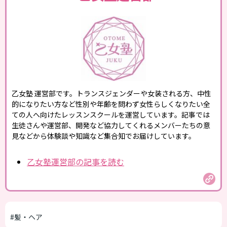
乙女塾 運営部です。トランスジェンダーや女装される方、中性
的になりたい方など性別や年齢を問わず女性らしくなりたい全
ての人へ向けたレッスンスクールを運営しています。記事では
生徒さんや運営部、開発など協力してくれるメンバーたちの意
見などから体験談や知識など集合知でお届けしています。
乙女塾運営部の記事を読む
#髪・ヘア