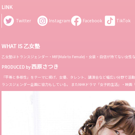
LINK
Twitter
Instagram
Facebook
TikTok
WHAT IS 乙女塾
乙女塾はトランスジェンダー・MtF(Male to Female)・女装・自信が持
西原さつき
PRODUCED by
「平等と多様性」をテーマに掲げ、女優、タレント、講演会など幅広い分野で活動。 Miss 
ランスジェンダー企画に協力もしている。 またNHKドラマ「女子的生活」・映