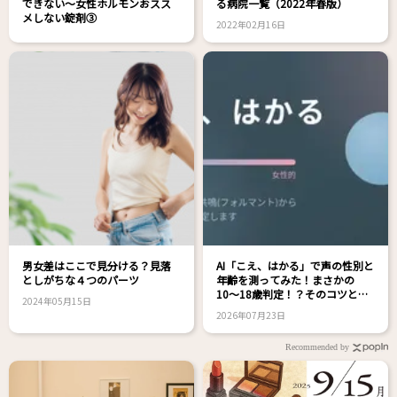
できない～女性ホルモンおスス
る病院一覧（2022年春版）
メしない錠剤③
2022年02月16日
男女差はここで見分ける？見落
AI「こえ、はかる」で声の性別と
としがちな４つのパーツ
年齢を測ってみた！まさかの
10〜18歳判定！？そのコツと
2024年05月15日
は？
2026年07月23日
Recommended by