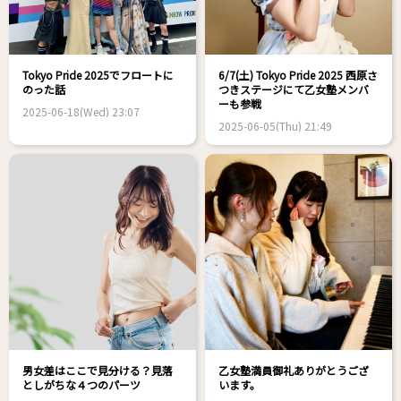
Tokyo Pride 2025でフロートに
6/7(土) Tokyo Pride 2025 西原さ
のった話
つきステージにて乙女塾メンバ
ーも参戦
2025-06-18(Wed) 23:07
2025-06-05(Thu) 21:49
男女差はここで見分ける？見落
乙女塾満員御礼ありがとうござ
としがちな４つのパーツ
います。