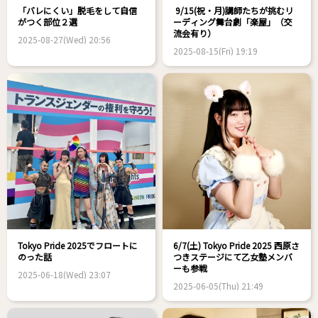
「バレにくい」脱毛をして自信
9/15(祝・月)講師たちが挑むリ
がつく部位２選
ーディング舞台劇「楽屋」（交
流会有り）
2025-08-27(Wed) 20:56
2025-08-15(Fri) 19:19
Tokyo Pride 2025でフロートに
6/7(土) Tokyo Pride 2025 西原さ
のった話
つきステージにて乙女塾メンバ
ーも参戦
2025-06-18(Wed) 23:07
2025-06-05(Thu) 21:49