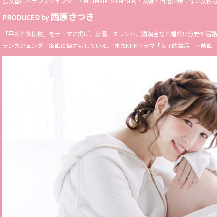
乙女塾はトランスジェンダー・MtF(Male to Female)・女装・自信が持
西原さつき
PRODUCED by
「平等と多様性」をテーマに掲げ、女優、タレント、講演会など幅広い分野で活動。 Miss 
ランスジェンダー企画に協力もしている。 またNHKドラマ「女子的生活」・映