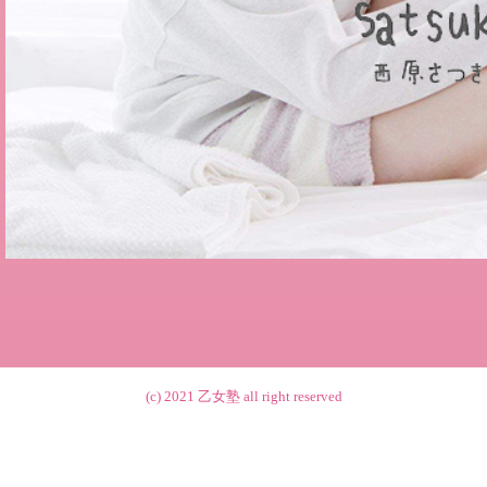
(c) 2021
乙女塾
all right reserved