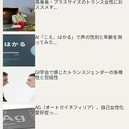
高身長・プラスサイズのトランス女性にお
ススメす...
AI「こえ、はかる」で声の性別と年齢を測
ってみた...
GI学会で感じたトランスジェンダーの多様
性と包括性
AG（オートガイネフィリア）、自己女性化
愛好症っ...