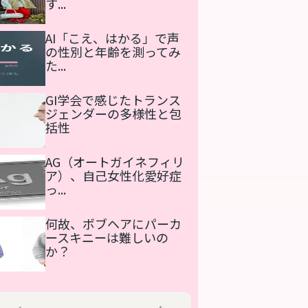
す...
AI「こえ、はかる」で声
の性別と年齢を測ってみ
た...
GI学会で感じたトランス
ジェンダーの多様性と包
括性
AG（オートガイネフィリ
ア）、自己女性化愛好症
っ...
何故、ボブヘアにパーカ
ースキニーは難しいの
か？