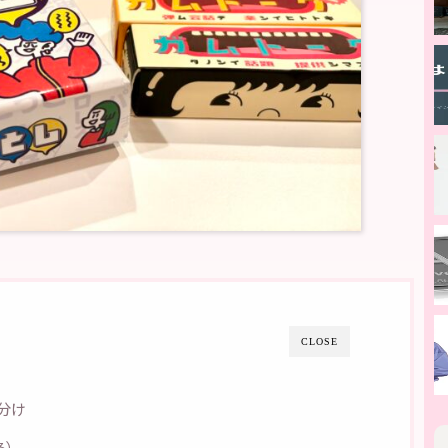
CLOSE
分け
降）