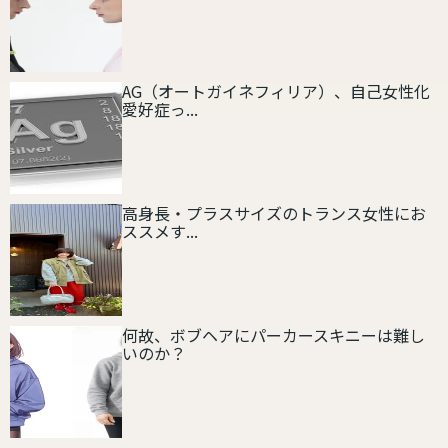
AG（オートガイネフィリア）、自己女性化
愛好症っ...
高身長・プラスサイズのトランス女性にお
ススメす...
何故、ボブヘアにパーカースキニーは難し
いのか？