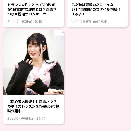
トランス女性にとってVIO脱毛
乙女塾は可愛いだけじゃな
が“超重要”な理由とは？西原さ
い！“流星瞬”のスタイルを紹介
つき×脱毛サロンオーナ...
するよ！
2026-07-03(Fri) 18:40
2026-06-02(Tue) 19:41
【初心者大歓迎！】西原さつき
のボイスレッスンをYoutubeで無
料公開中！
2026-04-06(Mon) 20:49