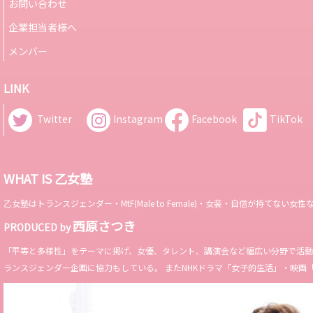
お問い合わせ
企業担当者様へ
メンバー
LINK
Twitter
Instagram
Facebook
TikTok
WHAT IS 乙女塾
乙女塾はトランスジェンダー・MtF(Male to Female)・女装・自信が持
西原さつき
PRODUCED by
「平等と多様性」をテーマに掲げ、女優、タレント、講演会など幅広い分野で活動。 Miss 
ランスジェンダー企画に協力もしている。 またNHKドラマ「女子的生活」・映