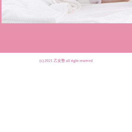
(c) 2021
乙女塾
all right reserved