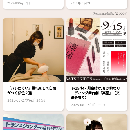
2022年06月17日
2018年01月21日
Recommended by
「バレにくい」脱毛をして自信
9/15(祝・月)講師たちが挑むリ
がつく部位２選
ーディング舞台劇「楽屋」（交
流会有り）
2025-08-27(Wed) 20:56
2025-08-15(Fri) 19:19