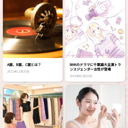
A面、B面、C面とは？
NHKのドラマに千葉雄大主演トラ
ンスジェンダー女性が登場
2022年12月20日
2019年01月10日