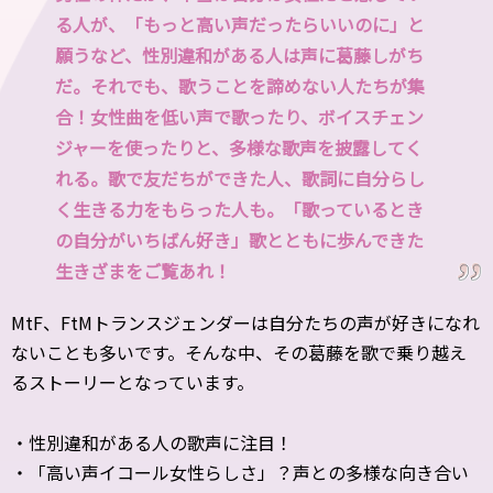
る人が、「もっと高い声だったらいいのに」と
願うなど、性別違和がある人は声に葛藤しがち
だ。それでも、歌うことを諦めない人たちが集
合！女性曲を低い声で歌ったり、ボイスチェン
ジャーを使ったりと、多様な歌声を披露してく
れる。歌で友だちができた人、歌詞に自分らし
く生きる力をもらった人も。「歌っているとき
の自分がいちばん好き」歌とともに歩んできた
生きざまをご覧あれ！
MtF、FtMトランスジェンダーは自分たちの声が好きになれ
ないことも多いです。そんな中、その葛藤を歌で乗り越え
るストーリーとなっています。
・性別違和がある人の歌声に注目！
・「高い声イコール女性らしさ」？声との多様な向き合い