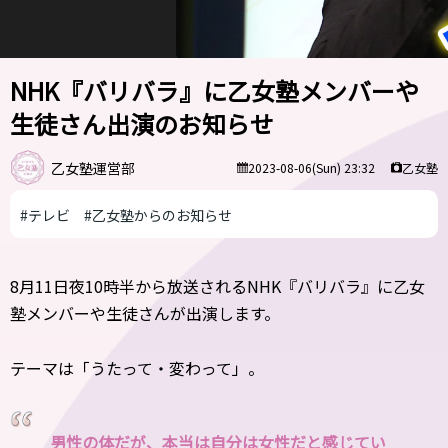
NHK『バリバラ』に乙女塾メンバーや
生徒さん出演のお知らせ
乙女塾運営部
乙女塾
2023-08-06(Sun) 23:32
#テレビ
#乙女塾からのお知らせ
8月11日夜10時半から放送されるNHK『バリバラ』に乙女
塾メンバーや生徒さんが出演します。
テーマは「うたって・変わって」。
男性の体だが、本当は自分は女性だと感じてい