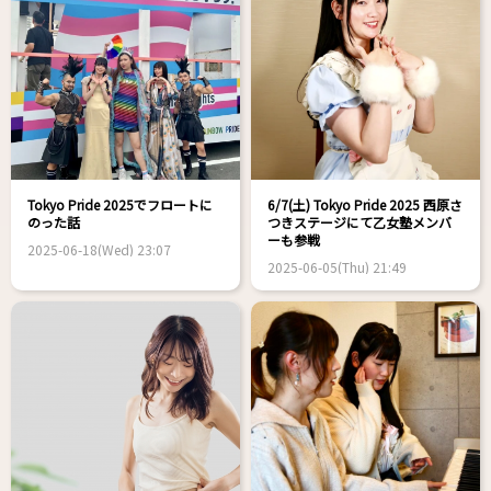
Tokyo Pride 2025でフロートに
6/7(土) Tokyo Pride 2025 西原さ
のった話
つきステージにて乙女塾メンバ
ーも参戦
2025-06-18(Wed) 23:07
2025-06-05(Thu) 21:49