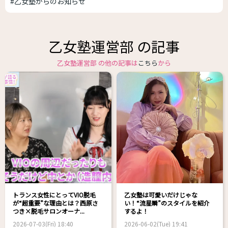
#乙女塾からのお知らせ
乙女塾運営部 の記事
乙女塾運営部 の他の記事は
こちら
から
トランス女性にとってVIO脱毛
乙女塾は可愛いだけじゃな
が“超重要”な理由とは？西原さ
い！“流星瞬”のスタイルを紹介
つき×脱毛サロンオーナ...
するよ！
2026-07-03(Fri) 18:40
2026-06-02(Tue) 19:41