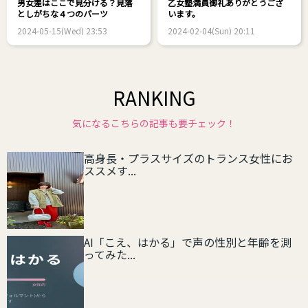
男女差はここで見分ける？見落
乙女塾満員御礼ありがとうござ
としがちな４つのパーツ
います。
2024-05-15(Wed) 23:53
2024-02-04(Sun) 20:11
RANKING
気になるこちらの記事も要チェック！
高身長・プラスサイズのトランス女性にお
ススメす...
AI「こえ、はかる」で声の性別と年齢を測
ってみた...