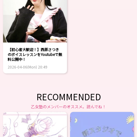
【初心者大歓迎！】西原さつき
のボイスレッスンをYoutubeで無
料公開中！
2026-04-06(Mon) 20:49
RECOMMENDED
乙女塾のメンバーのオススメ。読んでね！