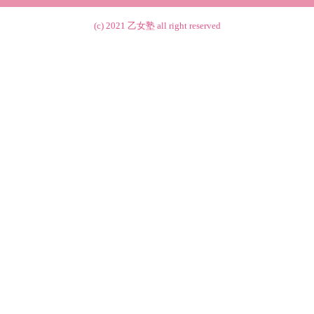
(c) 2021
乙女塾
all right reserved