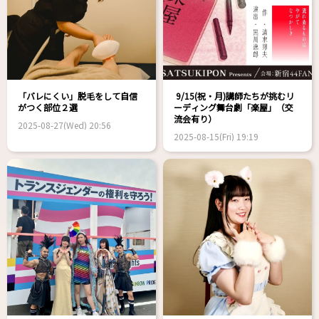
「バレにくい」脱毛をして自信
9/15(祝・月)講師たちが挑むリ
がつく部位２選
ーディング舞台劇「楽屋」（交
流会有り）
2025-08-27(Wed) 20:56
2025-08-15(Fri) 19:19