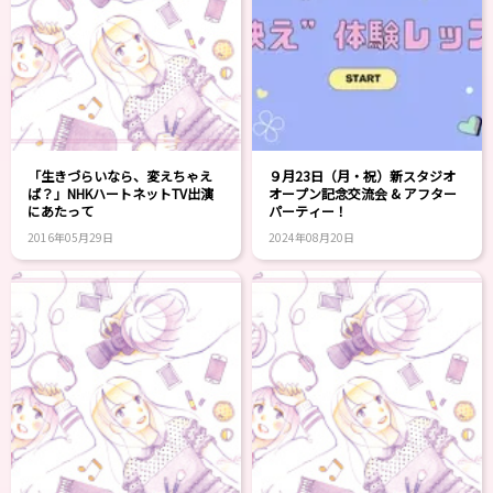
「生きづらいなら、変えちゃえ
９月23日（月・祝）新スタジオ
ば？」NHKハートネットTV出演
オープン記念交流会 & アフター
にあたって
パーティー！
2016年05月29日
2024年08月20日