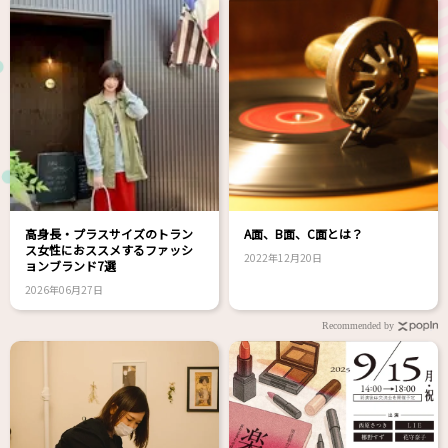
高身長・プラスサイズのトラン
A面、B面、C面とは？
ス女性におススメするファッシ
2022年12月20日
ョンブランド7選
2026年06月27日
Recommended by