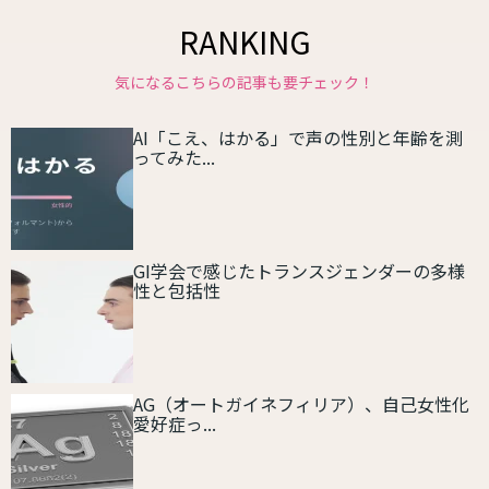
RANKING
気になるこちらの記事も要チェック！
AI「こえ、はかる」で声の性別と年齢を測
ってみた...
GI学会で感じたトランスジェンダーの多様
性と包括性
AG（オートガイネフィリア）、自己女性化
愛好症っ...