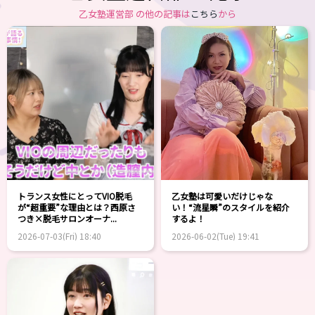
乙女塾運営部 の他の記事は
こちら
から
トランス女性にとってVIO脱毛
乙女塾は可愛いだけじゃな
が“超重要”な理由とは？西原さ
い！“流星瞬”のスタイルを紹介
つき×脱毛サロンオーナ...
するよ！
2026-07-03(Fri) 18:40
2026-06-02(Tue) 19:41