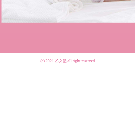
(c) 2021
乙女塾
all right reserved