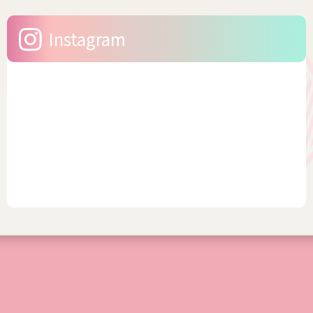
ーのように体型がでるファッ
そう聞いたら、浴衣をキレイ
ションは、男性骨格やサイズ
に着こなししたいですよね。
Instagram
感がかえって目立つ場合があ
今回は、幅広いサイズを展
りま...
開...