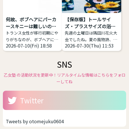
します。英語で
してみてください
高身
「Autogynephilia」なので
長・プラスサイズのトランス
略してAGというわけです。
女性におススメするファッシ
何故、ボブヘアにパーカ
【保存版】トールサイ
1989年にカナダの性科学者
ョンブランド Nissen - SMILE
ースキニーは難しいの
ズ・プラスサイズの浴衣
レイ・ブランシャールによっ
LAND（ニッセン スマイルラ
か？
があ...
トランス女性が移行初期にや
先週の土曜日は隅田川花火大
て定義された比較的新しい言
ンド） 日本の通販老舗が展開
りがちなのが、ボブヘアにパ
会でしたね。夏の風物詩、花
葉です。 日本では、自分が女
する、「大きいサイズ」の専
2026-07-10(Fri) 18:58
2026-07-30(Thu) 11:53
ーカー、スキニー(またはタ
火大会が始まり各地で浴衣の
性化することで性的快楽・興
門ブランドです • ...
イツ)、スニーカーの三種の
販売が始まっています。 浴衣
奮などを得ることと...
神器
これ、実は相当難
や和服は基本的には体格のお
SNS
しい。中性、ナチュラルな女
悩みがある方にこそ着て欲し
性に寄せようとしてミスって
いファッションの１つです。
乙女塾 の活動状況を更新中！リアルタイムな情報はこちらをフォロ
るケースをよく見ます。 解説
体型を寸胴に作るのが一番綺
ーしてね
します。 サイズ感をキッチリ
麗なので性差が少ない、丈が
したもの、ピッタリしたもの
長いのを短くして着る前提な
Twitter
を選ぶと難しい 女性がメンズ
ので身長の不安が少ないなど
ライクや中性的な恰好をする
です。つまり、着れるサイズ
場合、大事なのは「ゆとり」
感が多いんです。しかも、今
です。だぼだぼっとしている
の時代ですからサイズ展開が
Tweets by otomejuku0604
から可愛いのですね。 スキニ
豊富なブランドもあります。