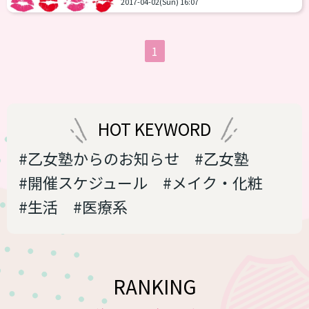
2017-04-02(Sun) 16:07
はそのまま塗ってもある程度サマになる
させるためには塗り込むことが大切で
し、今はラフで塗る方が流行りだからで
す。同じところ...
す。それにきちっとつけても“女性の仕
1
草”をマスターしなければすぐにとれて
しまいます ただ、元・男性の人にリップ
を塗るときにはメイクでは結構苦戦しま
す。なぜかというと肌だけじゃなくて唇
も違いがあるからです。ちょっと違いと
HOT KEYWORD
対処法を見ていきましょう １．発色しな
い 男性の場合、肌の色...
#乙女塾からのお知らせ
#乙女塾
#開催スケジュール
#メイク・化粧
#生活
#医療系
RANKING