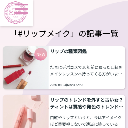
「#リップメイク」の記事一覧
リップの種類図鑑
NEW
たまにデパコスで10年前に買った口紅を
メイクレッスンへ持ってくる方がいま
す。消費期限とかそうした問題もありま
2026-08-03(Mon) 22:55
すが、使えたとしても、リップはとんで
もなくトレンドの切り替えが早くて、種
リップのトレンドを外すと古い女？
類もたくさんあります。 今はシアーな発
ティントは質感や発色のトレンドを
色のティントやグロスにリップペンシル
追って
を使ったオーバーリップ、プランパーを
口紅やリップというと、今はアイメイク
使ったうるつやリップが人気です。 と言
ほど重要視しないで適当に塗っている人
われて呪文のように感じたら下記を見て