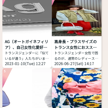
からどうぞ https://voice-
た。 トランスジェンダーは包
impression-
括的な意味をもつ表現 トラン
checker.vercel.app/ 物語の
スジェンダーとは、何らかの
朗読音声を録音し、その声の
形で性別移行をする者すべて
印象が「男性的」か、「女性
を包摂する用語であり、その
的」か、「どちらともいえな
中での多様性は多岐にわたり
い」かを判定するWebアプリ
ます。 一方、GID学会改めGI
AG（オートガイネフィリ
高身長・プラスサイズの
ケーション。 ピッチだけでは
学会は「性別不合学会」です
ア）、自己女性化愛好症
トランス女性におススメ
なく、フォルマント（声の共
から「性別不合」に対象が限
っ...
す...
トランスジェンダーに「似て
トランスジェンダー女性で困
鳴: 響き方に影響する）を考
定されるとしても、「性別不
いるが違う」人たちがいま
るのが、通常のレディースブ
慮する。 ...
合」の現れ方は多様であり、
2023-01-10(Tue) 12:27
2026-06-27(Sat) 14:17
す。今回はAGと略される
ランドだと丈が短い、大きな
それに対する対処（治療）
（銀やデニムのメーカーじゃ
サイズがなくて困っているこ
も...
5
6
ないよ）オートガイネフィリ
とだと思います。 そこで、高
アを紹介します。 AG（オー
身長・プラスサイズのトラン
トガイネフィリア）とは？ オ
スジェンダー女性におススメ
ートガイネフィリアとは「自
できるファッションブランド
己女性化愛好症」「自己女性
を私のコメントつきで７つほ
化偏愛性倒錯症」のことを指
ど紹介致します。 ぜひ参考に