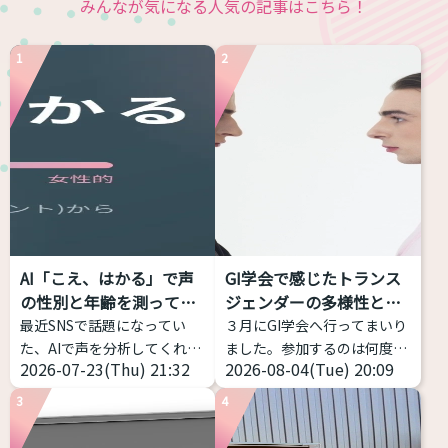
みんなが気になる人気の記事はこちら！
1
2
AI「こえ、はかる」で声
GI学会で感じたトランス
の性別と年齢を測ってみ
ジェンダーの多様性と包
た...
括性
最近SNSで話題になってい
３月にGI学会へ行ってまいり
た、AIで声を分析してくれる
ました。参加するのは何度目
2026-07-23(Thu) 21:32
2026-08-04(Tue) 20:09
サイトを試してみました！ 声
かなのですが、トランスジェ
の高さだけじゃなく、「響
ンダー女性当事者から見ても
3
4
き」や「共鳴」なども分析し
当事者の幅の広さを感じて、
てくれるアプリです。 こちら
記事にしようと思い立ちまし