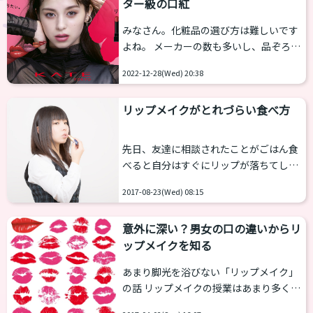
ター級の口紅
変わっていません。 乙女塾パートナーの
かおりさんが「クリスマスだからかアイ
みなさん。化粧品の選び方は難しいです
テム入荷したよ」というので、早速街へ
よね。 メーカーの数も多いし、品ぞろえ
買いに行きまして運よく最後の１本をゲ
も豊富で、どれも素敵な広告がされてい
ットすることができました。 かおりさん
2022-12-28(Wed) 20:38
て、何を買ったらよいかさっぱり分かり
の記事はこちらからご覧ください。
ません。 わたくしも、まだお勧めできる
https://otomejuku.jp/medi...
リップメイクがとれづらい食べ方
ような化粧品に巡り合っていないのです
が、その中で一つだけこれはというもの
が在ります。 NAOさんからもこの口紅は
先日、友達に相談されたことがごはん食
お勧めですよと言われているのが、
べると自分はすぐにリップが落ちてしま
KATEの「リップ モンスター」です。
うというものでした 綺麗にメイクをして
おススメの理由を書きますね。 リップモ
2017-08-23(Wed) 08:15
も仕草が伴っていないとすぐに落ちてし
ンスターとはどんな口紅か 「リップ モ
まいます 特に食事のシーンではいっぱい
ンスター」はプチプラ...
意外に深い？男女の口の違いからリ
飲んだだけでリップメイクが全滅した！
ップメイクを知る
という方は少なくありません そこでリッ
プメイクがとれづらい方法をいくつか紹
あまり脚光を浴びない「リップメイク」
介します。 メイク的なアプローチ １．口
の話 リップメイクの授業はあまり多くの
紅は塗りこむ よくさっと口紅をひいてそ
時間を割きません なぜかというとリップ
のままで終わりという方がいます。定着