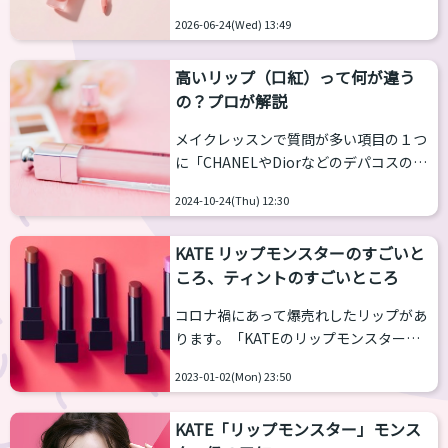
多いと思います。実際、塗り方は色々あ
ください。あなたは何個知ってた？ 成分
2026-06-24(Wed) 13:49
りますが、個人の好みによるところも大
で分ける 普通の口紅 顔料でできていま
きいです。 ですが、この時に大事なこと
す。つまり、唇の上に色がのるだけなの
高いリップ（口紅）って何が違う
が１つあります。それは質感、次いで発
で、飲み物...
の？プロが解説
色です。 現在の主流はリップティントと
いって、染料が入った落ちない、マスク
メイクレッスンで質問が多い項目の１つ
につかないとされるリップです。 このト
に「CHANELやDiorなどのデパコスのリ
レンドが1-2年周期で目まぐるしく動い
ップとプチプラのリップで何が違う
ていて、細かな質感の違いは3-6か月単
2024-10-24(Thu) 12:30
の？」という質問があります。 ベースメ
位で変わっています。流行に合わせるよ
イクの違いは何となく肌感覚でわかるも
うに同じ会社がリップの新商品を毎年何
KATE リップモンスターのすごいと
ののポイントメイクになるとその差がわ
個も...
ころ、ティントのすごいところ
かりづらいということのようです。 それ
では、CHANELやDiorを例に何が違うの
コロナ禍にあって爆売れしたリップがあ
か解説します。 ケースに高級感があり強
ります。「KATEのリップモンスター」
度も高い 多くのブランドは容器に思った
です。 ドラッグストアや量販店のコスメ
以上にお金をかけています。プチプラだ
2023-01-02(Mon) 23:50
売り場で見たことがなく、Amazonなど
とプラスティックだったりもしますが、
ではプレミア価格で取引されているなど
デパコスでは金属による容器でそのブラ
KATE「リップモンスター」モンス
発売からしばらくたった今もその状況は
ンド...