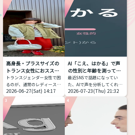
高身長・プラスサイズの
AI「こえ、はかる」で声
トランス女性におススメ
の性別と年齢を測ってみ
す...
た...
トランスジェンダー女性で困
最近SNSで話題になってい
るのが、通常のレディースブ
た、AIで声を分析してくれる
2026-06-27(Sat) 14:17
2026-07-23(Thu) 21:32
ランドだと丈が短い、大きな
サイトを試してみました！ 声
サイズがなくて困っているこ
の高さだけじゃなく、「響
3
4
とだと思います。 そこで、高
き」や「共鳴」なども分析し
身長・プラスサイズのトラン
てくれるアプリです。 こちら
スジェンダー女性におススメ
からどうぞ https://voice-
できるファッションブランド
impression-
を私のコメントつきで７つほ
checker.vercel.app/ 物語の