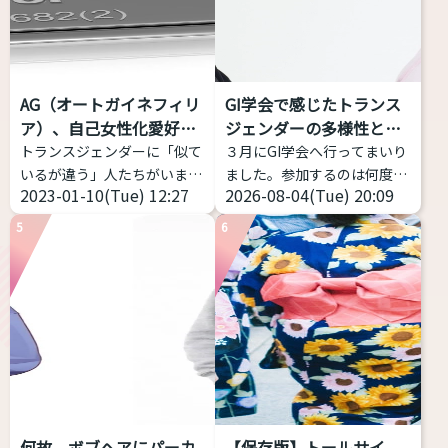
ど紹介致します。 ぜひ参考に
朗読音声を録音し、その声の
してみてください
高身
印象が「男性的」か、「女性
長・プラスサイズのトランス
的」か、「どちらともいえな
女性におススメするファッシ
い」かを判定するWebアプリ
AG（オートガイネフィリ
GI学会で感じたトランス
ョンブランド Nissen - SMILE
ケーション。 ピッチだけでは
ア）、自己女性化愛好症
ジェンダーの多様性と包
LAND（ニッセン スマイルラ
なく、フォルマント（声の共
っ...
括性
トランスジェンダーに「似て
３月にGI学会へ行ってまいり
ンド） 日本の通販老舗が展開
鳴: 響き方に影響する）を考
いるが違う」人たちがいま
ました。参加するのは何度目
する、「大きいサイズ」の専
慮する。 ...
2023-01-10(Tue) 12:27
2026-08-04(Tue) 20:09
す。今回はAGと略される
かなのですが、トランスジェ
門ブランドです • ...
（銀やデニムのメーカーじゃ
ンダー女性当事者から見ても
5
6
ないよ）オートガイネフィリ
当事者の幅の広さを感じて、
アを紹介します。 AG（オー
記事にしようと思い立ちまし
トガイネフィリア）とは？ オ
た。 トランスジェンダーは包
ートガイネフィリアとは「自
括的な意味をもつ表現 トラン
己女性化愛好症」「自己女性
スジェンダーとは、何らかの
化偏愛性倒錯症」のことを指
形で性別移行をする者すべて
します。英語で
を包摂する用語であり、その
「Autogynephilia」なので
中での多様性は多岐にわたり
略してAGというわけです。
ます。 一方、GID学会改めGI
何故、ボブヘアにパーカ
【保存版】トールサイ