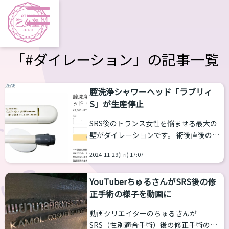
「#ダイレーション」の記事一覧
膣洗浄シャワーヘッド「ラブリィ
S」が生産停止
SRS後のトランス女性を悩ませる最大の
壁がダイレーションです。 術後直後のう
ちは１日２回ほどダイレーションを行う
2024-11-29(Fri) 17:07
必要があり、３〜４時間をダイレーショ
ンにとられます。数か月を過ぎますと回
YouTuberちゅるさんがSRS後の修
数は減らせますが、一生０にすることは
正手術の様子を動画に
できません。膣を保持するためにダイレ
ーションを行う必要があります。 そし
動画クリエイターのちゅるさんが
て、膣を清潔に保つために、シャワーヘ
SRS（性別適合手術）後の修正手術のた