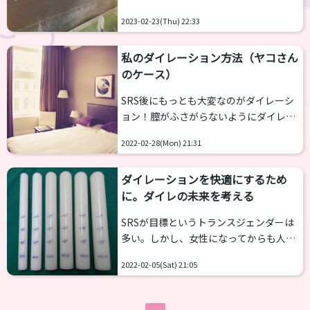
ッドを交換するタイプの「膣洗浄シャワ
めにタイへ渡り、その様子をYouTubeに
ーヘッド（ラブリィS）」という洗浄器
2023-02-23(Thu) 22:33
て公開されました。
具があります。造膣された内部は洗浄し
https://www.youtube.com/watch?
にくく、またトランス女性の場合は自浄
私のダイレーション方法（ヤコさん
v=AVtBu4Y0TuY 他の方からもSRS後に作
作用がないためしっかり洗...
のケース）
った膣がふさがったしまった。形が思い
通りではない、といった理由で再手術を
SRS後にもっとも大変なのがダイレーシ
受けることもよく耳にする話です。 一方
ョン！膣がふさがらないようにダイレー
で、修正手術の様子が動画に映し出され
ターと呼ばれる棒を使って押し広げる必
るということは貴重な資料となります
2022-02-28(Mon) 21:31
要があります。これが面倒・痛い・時間
（おそらくこちらの動画が初です）。 病
を食うと３重苦で悩みの種になっている
院内の雰囲気や手術室までの道のり...
ダイレーションを快適にするため
人は多いでしょう。 特にタイの病院では
に。ダイレの未来を考える
軍隊のように１から手順を仕込まれます
が、アテンドさんによっては日本だと衛
SRSが目標というトランスジェンダーは
生環境が良いのでもっと手順やアイテム
多い。しかし、女性になってからも人生
を減らしてよいという人もいます。 で
は続いていく。そこに精神的な落とし穴
は、先輩たちはどうアレンジしているの
2022-02-05(Sat) 21:05
がある。 メンタルが低調になる原因の１
でしょうか？今回は2020年にSRSを終え
つがダイレーションの大変さだ。先生や
たヤコさんに話を聞きました。
手術方法によって多少の差異はあれ最初
[word_balloon...