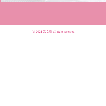
(c) 2021
乙女塾
all right reserved