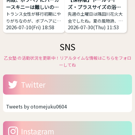
1989年にカナダの性科学者
学会は「性別不合学会」です
ースキニーは難しいの
ズ・プラスサイズの浴衣
レイ・ブランシャールによっ
から「性別不合」に対象が限
か？
があ...
トランス女性が移行初期にや
先週の土曜日は隅田川花火大
て定義された比較的新しい言
定されるとしても、「性別不
りがちなのが、ボブヘアにパ
会でしたね。夏の風物詩、花
葉です。 日本では、自分が女
合」の現れ方は多様であり、
2026-07-10(Fri) 18:58
2026-07-30(Thu) 11:53
ーカー、スキニー(またはタ
火大会が始まり各地で浴衣の
性化することで性的快楽・興
それに対する対処（治療）
イツ)、スニーカーの三種の
販売が始まっています。 浴衣
奮などを得ることと...
も...
神器
これ、実は相当難
や和服は基本的には体格のお
SNS
しい。中性、ナチュラルな女
悩みがある方にこそ着て欲し
性に寄せようとしてミスって
いファッションの１つです。
乙女塾 の活動状況を更新中！リアルタイムな情報はこちらをフォロ
るケースをよく見ます。 解説
体型を寸胴に作るのが一番綺
ーしてね
します。 サイズ感をキッチリ
麗なので性差が少ない、丈が
したもの、ピッタリしたもの
長いのを短くして着る前提な
Twitter
を選ぶと難しい 女性がメンズ
ので身長の不安が少ないなど
ライクや中性的な恰好をする
です。つまり、着れるサイズ
場合、大事なのは「ゆとり」
感が多いんです。しかも、今
です。だぼだぼっとしている
の時代ですからサイズ展開が
Tweets by otomejuku0604
から可愛いのですね。 スキニ
豊富なブランドもあります。
ーのように体型がでるファッ
そう聞いたら、浴衣をキレイ
ションは、男性骨格やサイズ
に着こなししたいですよね。
Instagram
感がかえって目立つ場合があ
今回は、幅広いサイズを展