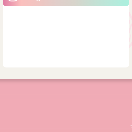
りま...
開...