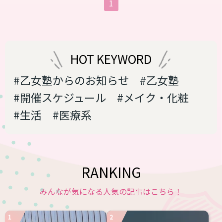
1
の１か月は一日に２回、そのあともしば
らくは１日に１回、となかなか回数は減
らない。一度にかかる時間は約２時間程
度。そこで諦めてしまうものも少なくな
い。しかし、ダイレーションは医療行為
HOT KEYWORD
でありながら性的な部分を含むため他人
に相談もしづらい。 なんとかダイレーシ
#乙女塾からのお知らせ
#乙女塾
ョンを...
#開催スケジュール
#メイク・化粧
#生活
#医療系
RANKING
みんなが気になる人気の記事はこちら！
1
2