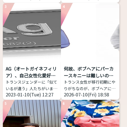
ンダー女性当事者から見ても
の高さだけじゃなく、「響
3
4
当事者の幅の広さを感じて、
き」や「共鳴」なども分析し
記事にしようと思い立ちまし
てくれるアプリです。 こちら
た。 トランスジェンダーは包
からどうぞ https://voice-
括的な意味をもつ表現 トラン
impression-
スジェンダーとは、何らかの
checker.vercel.app/ 物語の
形で性別移行をする者すべて
朗読音声を録音し、その声の
を包摂する用語であり、その
印象が「男性的」か、「女性
中での多様性は多岐にわたり
的」か、「どちらともいえな
ます。 一方、GID学会改めGI
い」かを判定するWebアプリ
AG（オートガイネフィリ
何故、ボブヘアにパーカ
学会は「性別不合学会」です
ケーション。 ピッチだけでは
ア）、自己女性化愛好症
ースキニーは難しいの
から「性別不合」に対象が限
なく、フォルマント（声の共
っ...
か？
トランスジェンダーに「似て
トランス女性が移行初期にや
定されるとしても、「性別不
鳴: 響き方に影響する）を考
いるが違う」人たちがいま
りがちなのが、ボブヘアにパ
合」の現れ方は多様であり、
慮する。 ...
2023-01-10(Tue) 12:27
2026-07-10(Fri) 18:58
す。今回はAGと略される
ーカー、スキニー(またはタ
それに対する対処（治療）
（銀やデニムのメーカーじゃ
イツ)、スニーカーの三種の
も...
5
6
ないよ）オートガイネフィリ
神器
これ、実は相当難
アを紹介します。 AG（オー
しい。中性、ナチュラルな女
トガイネフィリア）とは？ オ
性に寄せようとしてミスって