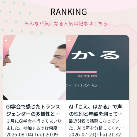
RANKING
みんなが気になる人気の記事はこちら！
1
2
GI学会で感じたトランス
AI「こえ、はかる」で声
ジェンダーの多様性と包
の性別と年齢を測ってみ
括性
た...
３月にGI学会へ行ってまいり
最近SNSで話題になってい
ました。参加するのは何度目
た、AIで声を分析してくれる
2026-08-04(Tue) 20:09
2026-07-23(Thu) 21:32
かなのですが、トランスジェ
サイトを試してみました！ 声