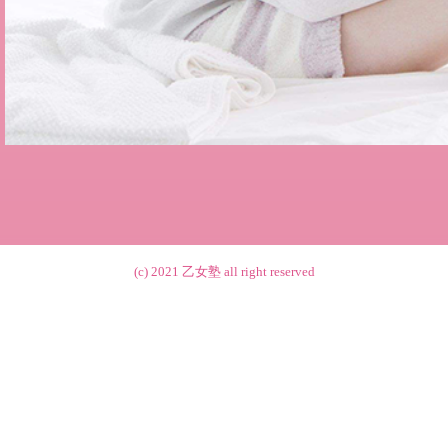
(c) 2021
乙女塾
all right reserved