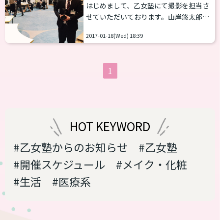
はじめまして、乙女塾にて撮影を担当さ
せていただいております。山岸悠太郎で
す。 私が写真に興味を持ったのは中学生
2017-01-18(Wed) 18:39
時代、担任の先生から「写真うまいね」
と褒められたことがきっかけでした。 乙
女塾当日は、一枚一枚丁寧に写真を撮ら
1
せていただきます。 撮影はほとんどみな
様初体験の方ばかりですので、ポーズや
姿勢などもしっかりお手伝いします。 ま
た、写真は皆様が女性への道を歩んでい
る記録となります。 ぜひとも私にその手
HOT KEYWORD
助けをさせてください。 乙女塾で、お待
ちしております！ 山岸悠太...
#乙女塾からのお知らせ
#乙女塾
#開催スケジュール
#メイク・化粧
#生活
#医療系