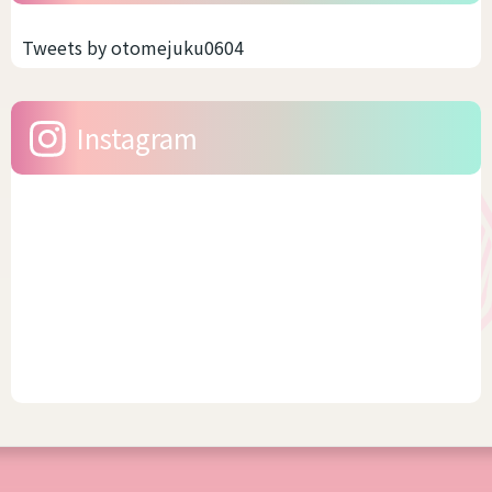
女性におススメするファッシ
感が多いんです。しかも、今
ョンブランド Nissen - SMILE
の時代ですからサイズ展開が
Tweets by otomejuku0604
LAND（ニッセン スマイルラ
豊富なブランドもあります。
ンド） 日本の通販老舗が展開
そう聞いたら、浴衣をキレイ
する、「大きいサイズ」の専
に着こなししたいですよね。
Instagram
門ブランドです • ...
今回は、幅広いサイズを展
開...