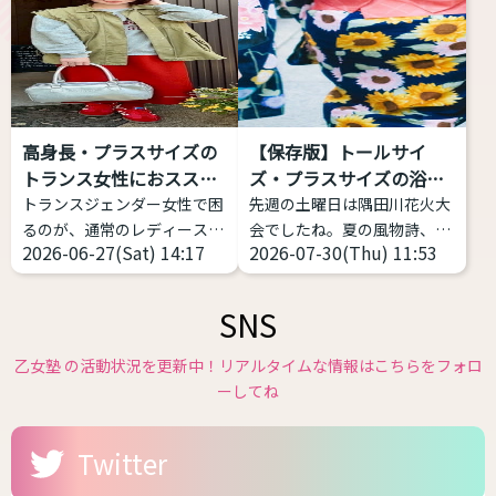
ートガイネフィリアとは「自
るケースをよく見ます。 解説
己女性化愛好症」「自己女性
します。 サイズ感をキッチリ
化偏愛性倒錯症」のことを指
したもの、ピッタリしたもの
します。英語で
を選ぶと難しい 女性がメンズ
「Autogynephilia」なので
ライクや中性的な恰好をする
略してAGというわけです。
場合、大事なのは「ゆとり」
高身長・プラスサイズの
【保存版】トールサイ
1989年にカナダの性科学者
です。だぼだぼっとしている
トランス女性におススメ
ズ・プラスサイズの浴衣
レイ・ブランシャールによっ
から可愛いのですね。 スキニ
す...
があ...
トランスジェンダー女性で困
先週の土曜日は隅田川花火大
て定義された比較的新しい言
ーのように体型がでるファッ
るのが、通常のレディースブ
会でしたね。夏の風物詩、花
葉です。 日本では、自分が女
ションは、男性骨格やサイズ
2026-06-27(Sat) 14:17
2026-07-30(Thu) 11:53
ランドだと丈が短い、大きな
火大会が始まり各地で浴衣の
性化することで性的快楽・興
感がかえって目立つ場合があ
サイズがなくて困っているこ
販売が始まっています。 浴衣
奮などを得ることと...
りま...
とだと思います。 そこで、高
や和服は基本的には体格のお
SNS
身長・プラスサイズのトラン
悩みがある方にこそ着て欲し
スジェンダー女性におススメ
いファッションの１つです。
乙女塾 の活動状況を更新中！リアルタイムな情報はこちらをフォロ
できるファッションブランド
体型を寸胴に作るのが一番綺
ーしてね
を私のコメントつきで７つほ
麗なので性差が少ない、丈が
ど紹介致します。 ぜひ参考に
長いのを短くして着る前提な
Twitter
してみてください
高身
ので身長の不安が少ないなど
長・プラスサイズのトランス
です。つまり、着れるサイズ