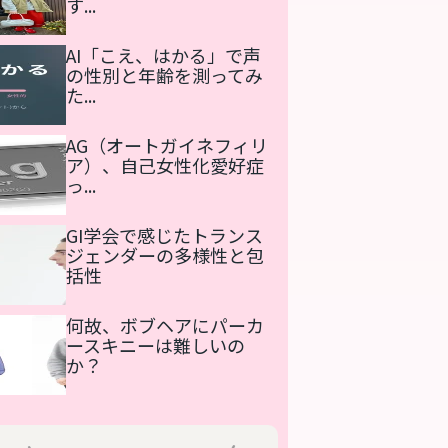
す...
AI「こえ、はかる」で声
の性別と年齢を測ってみ
た...
AG（オートガイネフィリ
ア）、自己女性化愛好症
っ...
GI学会で感じたトランス
ジェンダーの多様性と包
括性
何故、ボブヘアにパーカ
ースキニーは難しいの
か？