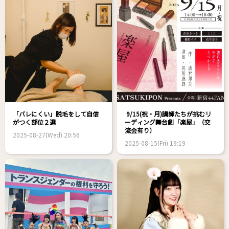
「バレにくい」脱毛をして自信
9/15(祝・月)講師たちが挑むリ
がつく部位２選
ーディング舞台劇「楽屋」（交
流会有り）
2025-08-27(Wed) 20:56
2025-08-15(Fri) 19:19