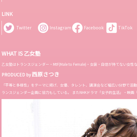
LINK
Twitter
Instagram
Facebook
TikTok
WHAT IS 乙女塾
乙女塾はトランスジェンダー・MtF(Male to Female)・女装・自信が持
西原さつき
PRODUCED by
「平等と多様性」をテーマに掲げ、女優、タレント、講演会など幅広い分野で活動。 Miss 
ランスジェンダー企画に協力もしている。 またNHKドラマ「女子的生活」・映