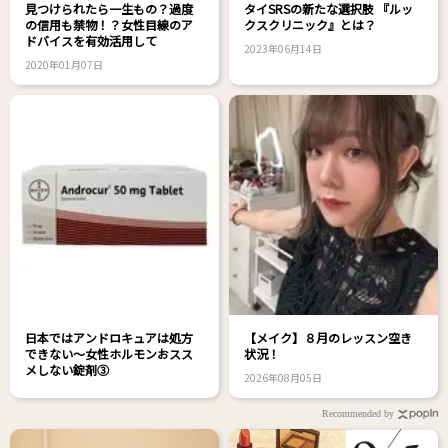
見つけられたら一生もの？過度
タイSRSの新たな選択肢 『ルッ
の信用も禁物！？女性目線のア
クスクリニック』とは？
ドバイスを有効活用して
2023年06月14日
2020年01月07日
日本ではアンドロキュアは処方
【メイク】８月のレッスン空き
できない～女性ホルモンおスス
状況！
メしない錠剤③
2026年08月05日
Recommended by