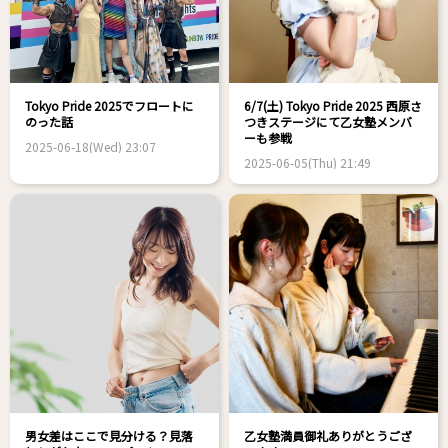
Tokyo Pride 2025でフロートに
6/7(土) Tokyo Pride 2025 西原さ
のった話
つきステージにて乙女塾メンバ
ーも参戦
2025-06-18(Wed) 23:07
2025-06-05(Thu) 21:49
男女差はここで見分ける？見落
乙女塾満員御礼ありがとうござ