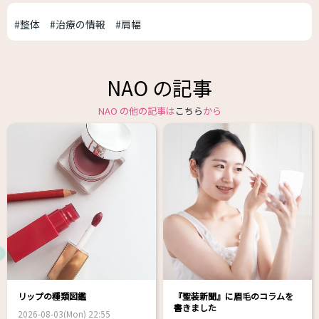
#整体
#治療の情報
#肩幅
NAO の記事
NAO の他の記事は
こちら
から
リップの種類図鑑
『聖装新聞』に眉毛のコラムを
書きました
2026-08-03(Mon) 22:55