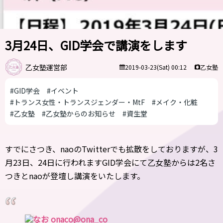
3月24日、GID学会で講演をします
乙女塾運営部
乙女塾
2019-03-23(Sat) 00:12
#GID学会
#イベント
#トランス女性・トランスジェンダー・MtF
#メイク・化粧
#乙女塾
#乙女塾からのお知らせ
#資生堂
すでにさつき、naoのTwitterでも拡散をしておりますが、3
月23日、24日に行われますGID学会にて乙女塾からは2名さ
つきとnaoが登壇し講演をいたします。
なお onaco
@ona_co