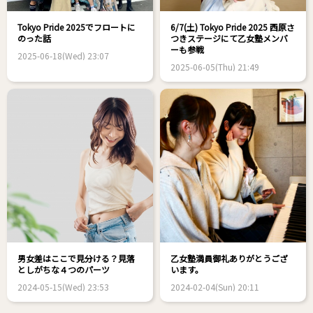
Tokyo Pride 2025でフロートに
6/7(土) Tokyo Pride 2025 西原さ
のった話
つきステージにて乙女塾メンバ
ーも参戦
2025-06-18(Wed) 23:07
2025-06-05(Thu) 21:49
男女差はここで見分ける？見落
乙女塾満員御礼ありがとうござ
としがちな４つのパーツ
います。
2024-05-15(Wed) 23:53
2024-02-04(Sun) 20:11