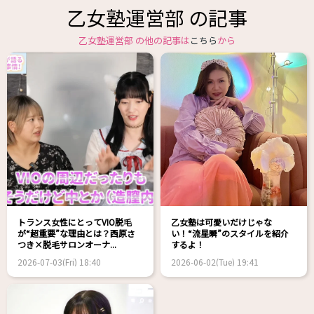
乙女塾運営部 の記事
乙女塾運営部 の他の記事は
こちら
から
トランス女性にとってVIO脱毛
乙女塾は可愛いだけじゃな
が“超重要”な理由とは？西原さ
い！“流星瞬”のスタイルを紹介
つき×脱毛サロンオーナ...
するよ！
2026-07-03(Fri) 18:40
2026-06-02(Tue) 19:41