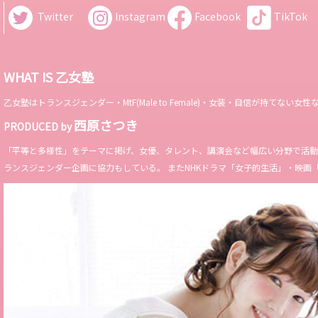
Twitter
Instagram
Facebook
TikTok
WHAT IS 乙女塾
乙女塾はトランスジェンダー・MtF(Male to Female)・女装・自信が持
西原さつき
PRODUCED by
「平等と多様性」をテーマに掲げ、女優、タレント、講演会など幅広い分野で活動。 Miss 
ランスジェンダー企画に協力もしている。 またNHKドラマ「女子的生活」・映