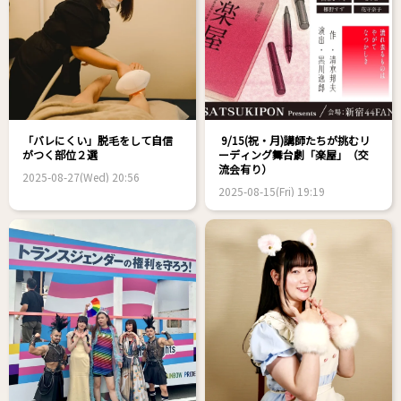
「バレにくい」脱毛をして自信
9/15(祝・月)講師たちが挑むリ
がつく部位２選
ーディング舞台劇「楽屋」（交
流会有り）
2025-08-27(Wed) 20:56
2025-08-15(Fri) 19:19