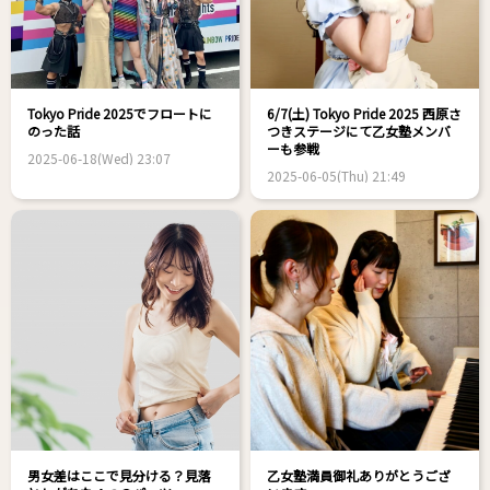
Tokyo Pride 2025でフロートに
6/7(土) Tokyo Pride 2025 西原さ
のった話
つきステージにて乙女塾メンバ
ーも参戦
2025-06-18(Wed) 23:07
2025-06-05(Thu) 21:49
男女差はここで見分ける？見落
乙女塾満員御礼ありがとうござ