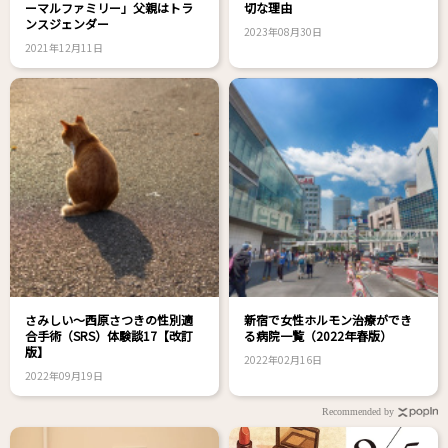
ーマルファミリー」父親はトラ
切な理由
ンスジェンダー
2023年08月30日
2021年12月11日
さみしい～西原さつきの性別適
新宿で女性ホルモン治療ができ
合手術（SRS）体験談17【改訂
る病院一覧（2022年春版）
版】
2022年02月16日
2022年09月19日
Recommended by