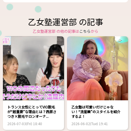
乙女塾運営部 の記事
乙女塾運営部 の他の記事は
こちら
から
トランス女性にとってVIO脱毛
乙女塾は可愛いだけじゃな
が“超重要”な理由とは？西原さ
い！“流星瞬”のスタイルを紹介
つき×脱毛サロンオーナ...
するよ！
2026-07-03(Fri) 18:40
2026-06-02(Tue) 19:41