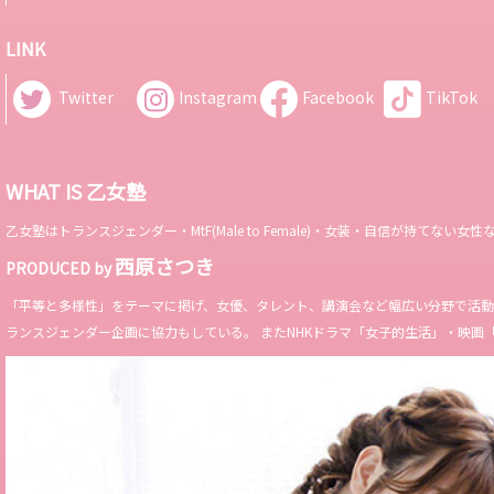
LINK
Twitter
Instagram
Facebook
TikTok
WHAT IS 乙女塾
乙女塾はトランスジェンダー・MtF(Male to Female)・女装・自信が持
西原さつき
PRODUCED by
「平等と多様性」をテーマに掲げ、女優、タレント、講演会など幅広い分野で活動。 Miss 
ランスジェンダー企画に協力もしている。 またNHKドラマ「女子的生活」・映