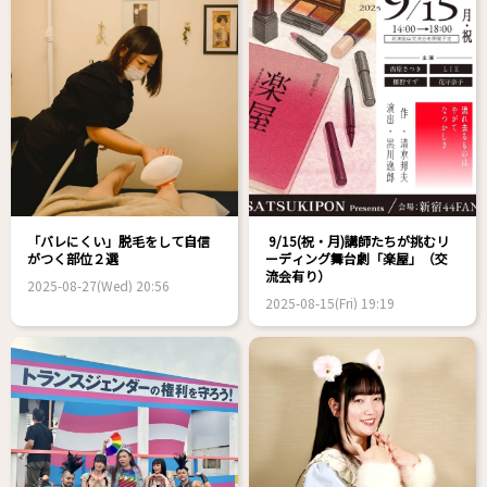
「バレにくい」脱毛をして自信
9/15(祝・月)講師たちが挑むリ
がつく部位２選
ーディング舞台劇「楽屋」（交
流会有り）
2025-08-27(Wed) 20:56
2025-08-15(Fri) 19:19