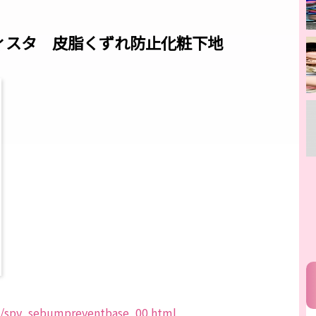
ィスタ 皮脂くずれ防止化粧下地
ta/spv_sebumpreventbase_00.html