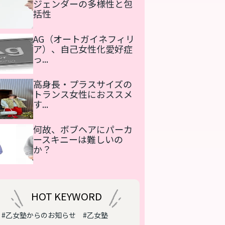
ジェンダーの多様性と包
括性
AG（オートガイネフィリ
ア）、自己女性化愛好症
っ...
高身長・プラスサイズの
トランス女性におススメ
す...
何故、ボブヘアにパーカ
ースキニーは難しいの
か？
HOT KEYWORD
#乙女塾からのお知らせ
#乙女塾