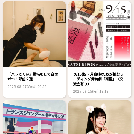
「バレにくい」脱毛をして自信
9/15(祝・月)講師たちが挑むリ
がつく部位２選
ーディング舞台劇「楽屋」（交
流会有り）
2025-08-27(Wed) 20:56
2025-08-15(Fri) 19:19