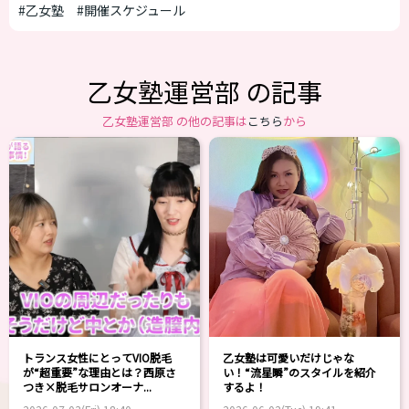
#乙女塾
#開催スケジュール
乙女塾運営部 の記事
乙女塾運営部 の他の記事は
こちら
から
トランス女性にとってVIO脱毛
乙女塾は可愛いだけじゃな
が“超重要”な理由とは？西原さ
い！“流星瞬”のスタイルを紹介
つき×脱毛サロンオーナ...
するよ！