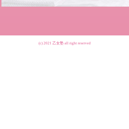
(c) 2021
乙女塾
all right reserved