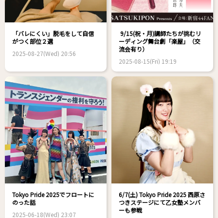
「バレにくい」脱毛をして自信
9/15(祝・月)講師たちが挑むリ
がつく部位２選
ーディング舞台劇「楽屋」（交
流会有り）
2025-08-27(Wed) 20:56
2025-08-15(Fri) 19:19
Tokyo Pride 2025でフロートに
6/7(土) Tokyo Pride 2025 西原さ
のった話
つきステージにて乙女塾メンバ
ーも参戦
2025-06-18(Wed) 23:07