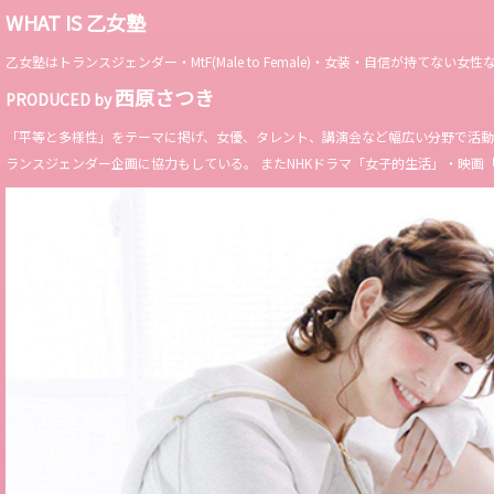
WHAT IS 乙女塾
乙女塾はトランスジェンダー・MtF(Male to Female)・女装・自信が持
西原さつき
PRODUCED by
「平等と多様性」をテーマに掲げ、女優、タレント、講演会など幅広い分野で活動。 Miss 
ランスジェンダー企画に協力もしている。 またNHKドラマ「女子的生活」・映