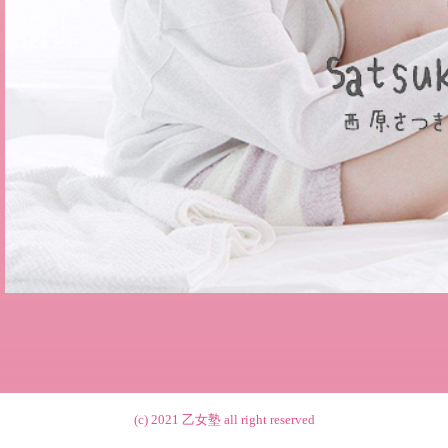
(c) 2021
乙女塾
all right reserved