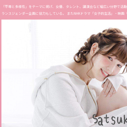
「平等と多様性」をテーマに掲げ、女優、タレント、講演会など幅広い分野で活動。 Miss 
ランスジェンダー企画に協力もしている。 またNHKドラマ「女子的生活」・映