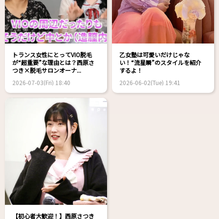
トランス女性にとってVIO脱毛
乙女塾は可愛いだけじゃな
が“超重要”な理由とは？西原さ
い！“流星瞬”のスタイルを紹介
つき×脱毛サロンオーナ...
するよ！
2026-07-03(Fri) 18:40
2026-06-02(Tue) 19:41
【初心者大歓迎！】西原さつき