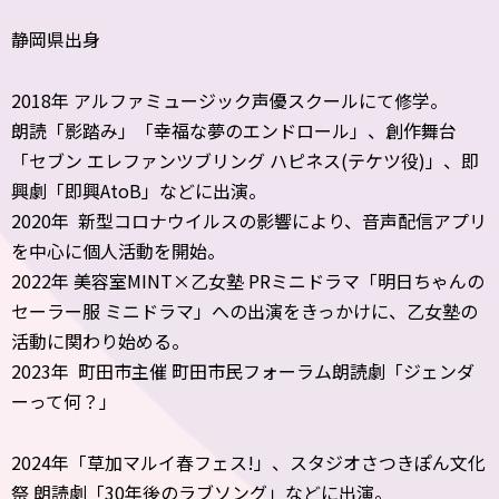
静岡県出身
2018年 アルファミュージック声優スクールにて修学。
朗読「影踏み」「幸福な夢のエンドロール」、創作舞台
「セブン エレファンツブリング ハピネス(テケツ役)」、即
興劇「即興AtoB」などに出演。
2020年 新型コロナウイルスの影響により、音声配信アプリ
を中心に個人活動を開始。
2022年 美容室MINT×乙女塾 PRミニドラマ「明日ちゃんの
セーラー服 ミニドラマ」への出演をきっかけに、乙女塾の
活動に関わり始める。
2023年 町田市主催 町田市民フォーラム朗読劇「ジェンダ
ーって何？」
2024年「草加マルイ春フェス!」、スタジオさつきぽん文化
祭 朗読劇「30年後のラブソング」などに出演。