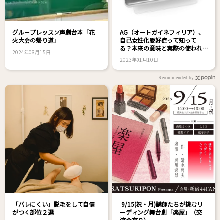
グループレッスン声劇台本「花
AG（オートガイネフィリア）、
火大会の帰り道」
自己女性化愛好症って知って
る？本来の意味と実際の使われ
2024年08月15日
方
2023年01月10日
Recommended by
「バレにくい」脱毛をして自信
9/15(祝・月)講師たちが挑むリ
がつく部位２選
ーディング舞台劇「楽屋」（交
流会有り）