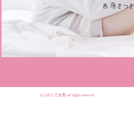
(c) 2021
乙女塾
all right reserved