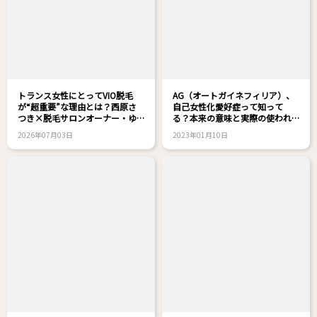
トランス女性にとってVIO脱毛
AG（オートガイネフィリア）、
が“超重要”な理由とは？西原さ
自己女性化愛好症って知って
つき×脱毛サロンオーナー・ゆ
る？本来の意味と実際の使われ
きえさん対談！
方
2026年07月03日
2023年01月10日