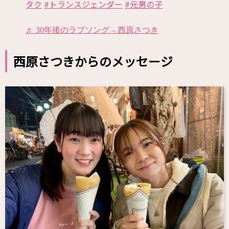
タク
#トランスジェンダー
#元男の子
♬ 30年後のラブソング – 西原さつき
西原さつきからのメッセージ