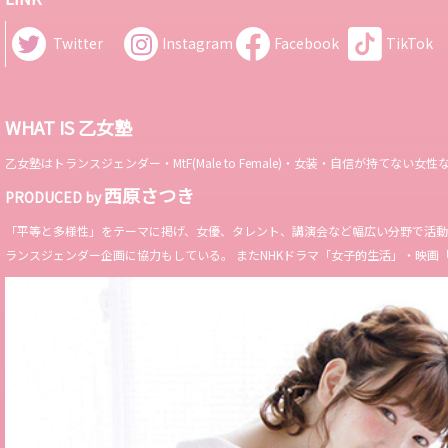
Twitter
Instagram
Facebook
TikTok
WHAT IS 乙女塾
乙女塾はトランスジェンダー・MtF(Male to Female)・女装・自信が持
西原さつき
PRODUCED by
「平等と多様性」をテーマに掲げ、女優、タレント、講演会など幅広い分野で活動。 Miss 
ランスジェンダー企画に協力もしている。 またNHKドラマ「女子的生活」・映