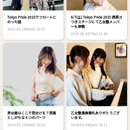
Tokyo Pride 2025でフロートに
6/7(土) Tokyo Pride 2025 西原さ
のった話
つきステージにて乙女塾メンバ
ーも参戦
2025-06-18(Wed) 23:07
2025-06-05(Thu) 21:49
男女差はここで見分ける？見落
乙女塾満員御礼ありがとうござ
としがちな４つのパーツ
います。
2024-05-15(Wed) 23:53
2024-02-04(Sun) 20:11