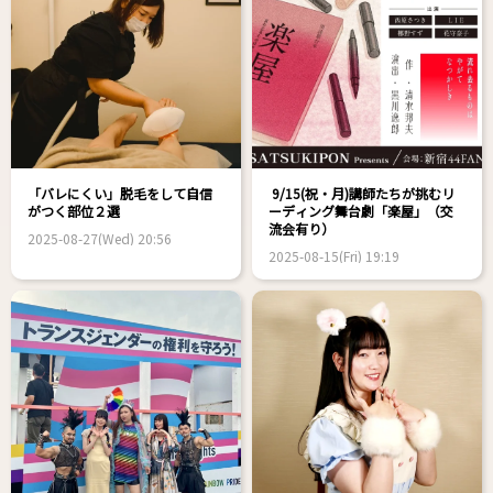
「バレにくい」脱毛をして自信
9/15(祝・月)講師たちが挑むリ
がつく部位２選
ーディング舞台劇「楽屋」（交
流会有り）
2025-08-27(Wed) 20:56
2025-08-15(Fri) 19:19