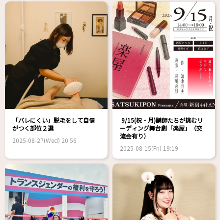
「バレにくい」脱毛をして自信
9/15(祝・月)講師たちが挑むリ
がつく部位２選
ーディング舞台劇「楽屋」（交
流会有り）
2025-08-27(Wed) 20:56
2025-08-15(Fri) 19:19