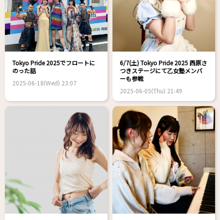
Tokyo Pride 2025でフロートに
6/7(土) Tokyo Pride 2025 西原さ
のった話
つきステージにて乙女塾メンバ
ーも参戦
2025-06-18(Wed) 23:07
2025-06-05(Thu) 21:49