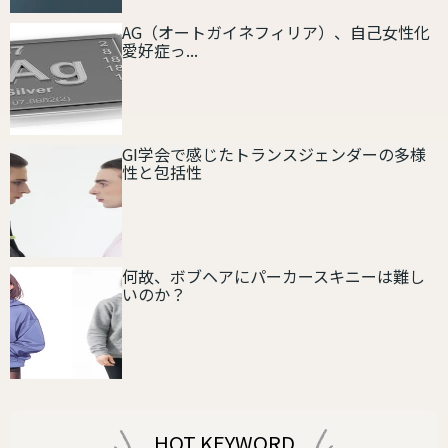
AG（オートガイネフィリア）、自己女性化
愛好症っ...
GI学会で感じたトランスジェンダーの多様
性と包括性
何故、ボブヘアにパーカースキニーは難し
いのか？
HOT KEYWORD