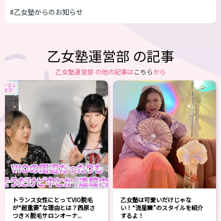
#乙女塾からのお知らせ
乙女塾運営部 の記事
乙女塾運営部 の他の記事は
こちら
から
トランス女性にとってVIO脱毛
乙女塾は可愛いだけじゃな
が“超重要”な理由とは？西原さ
い！“流星瞬”のスタイルを紹介
つき×脱毛サロンオーナ...
するよ！