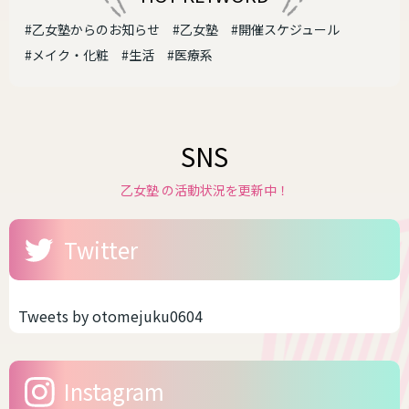
#乙女塾からのお知らせ
#乙女塾
#開催スケジュール
#メイク・化粧
#生活
#医療系
SNS
乙女塾 の活動状況を更新中！
Twitter
Tweets by otomejuku0604
Instagram