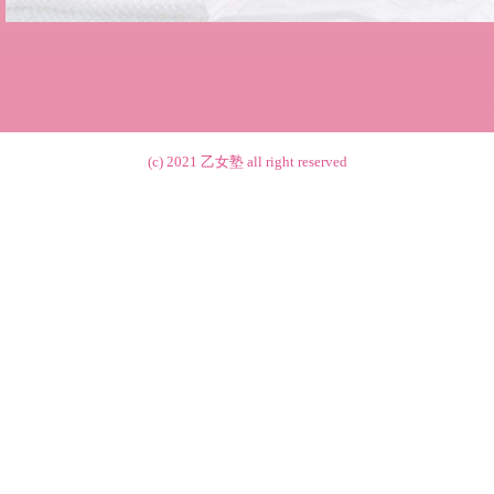
(c) 2021
乙女塾
all right reserved