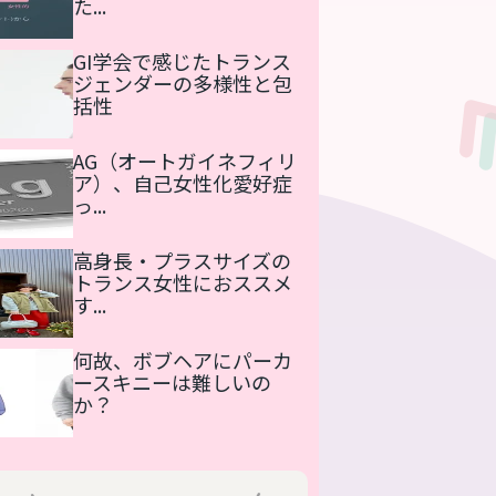
た...
GI学会で感じたトランス
ジェンダーの多様性と包
括性
AG（オートガイネフィリ
ア）、自己女性化愛好症
っ...
高身長・プラスサイズの
トランス女性におススメ
す...
何故、ボブヘアにパーカ
ースキニーは難しいの
か？