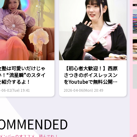
女塾は可愛いだけじゃ
【初心者大歓迎！】西原
い！“流星瞬”のスタイ
さつきのボイスレッスン
を紹介するよ！
をYoutubeで無料公開
中！
-06-02(Tue) 19:41
2026-04-06(Mon) 20:49
OMMENDED
メンバーのオススメ。読んでね！