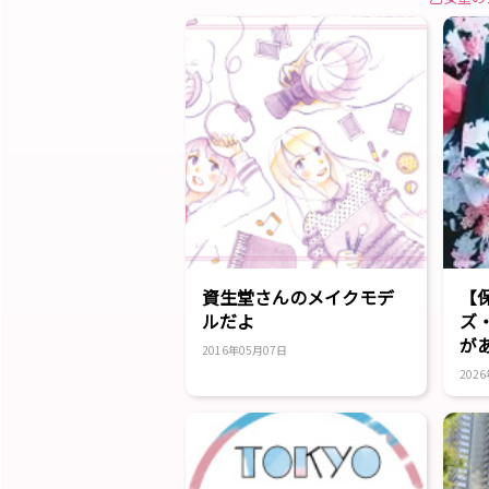
資生堂さんのメイクモデ
【
ルだよ
ズ
が
2016年05月07日
ブ
202