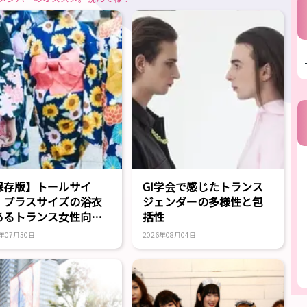
保存版】トールサイ
GI学会で感じたトランス
・プラスサイズの浴衣
ジェンダーの多様性と包
あるトランス女性向け
括性
ランド10選
6年07月30日
2026年08月04日