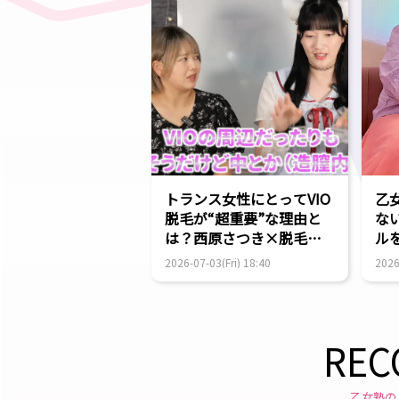
トランス女性にとってVIO
乙
脱毛が“超重要”な理由と
な
は？西原さつき×脱毛サ
ル
ロンオーナ...
2026-07-03(Fri) 18:40
2026
REC
乙女塾の