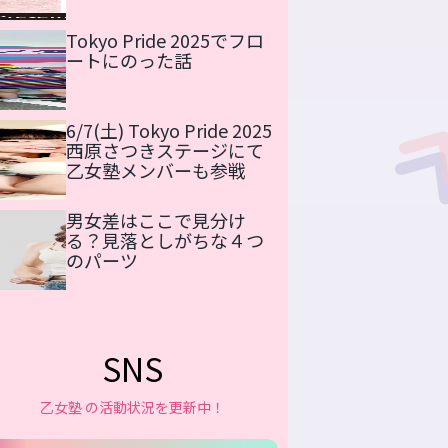
Tokyo Pride 2025でフロ
ートにのった話
6/7(土) Tokyo Pride 2025
西原さつきステージにて
乙女塾メンバーも参戦
男女差はここで見分け
る？見落としがちな４つ
のパーツ
SNS
乙女塾 の活動状況を更新中！