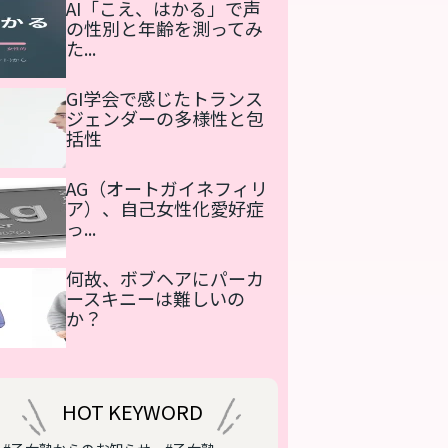
AI「こえ、はかる」で声
の性別と年齢を測ってみ
た...
GI学会で感じたトランス
ジェンダーの多様性と包
括性
AG（オートガイネフィリ
ア）、自己女性化愛好症
っ...
何故、ボブヘアにパーカ
ースキニーは難しいの
か？
HOT KEYWORD