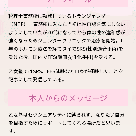
税理士事務所に勤務しているトランジェンダー
（MTF）。事務所に入った当初は性自認を気にしない
ようにしていたが30代になってから体の性の違和感が
強くなっためジェンダークリニックで治療を開始。1
年のホルモン療法を経てタイでSRS(性別適合手術)を
受けた後、国内でFFS(顔面女性化手術)を受ける。
乙女塾ではSRS、FFS体験など自身が経験したことを
記事にして発信している。
本人からのメッセージ
乙女塾はセクシュアリティに縛られず、なりたい自分
を目指すためにサポートしてくれる場所だと思いま
す。