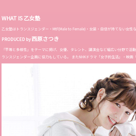
WHAT IS 乙女塾
乙女塾はトランスジェンダー・MtF(Male to Female)・女装・自信が持
西原さつき
PRODUCED by
「平等と多様性」をテーマに掲げ、女優、タレント、講演会など幅広い分野で活動。 Miss 
ランスジェンダー企画に協力もしている。 またNHKドラマ「女子的生活」・映