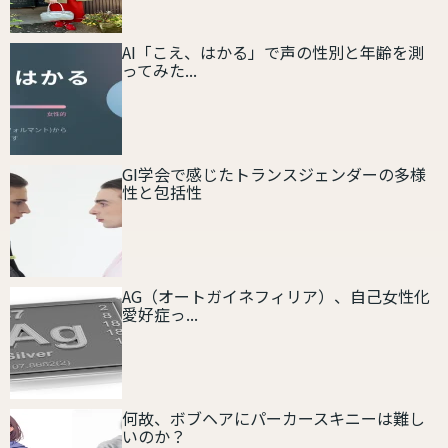
AI「こえ、はかる」で声の性別と年齢を測
ってみた...
GI学会で感じたトランスジェンダーの多様
性と包括性
AG（オートガイネフィリア）、自己女性化
愛好症っ...
何故、ボブヘアにパーカースキニーは難し
いのか？