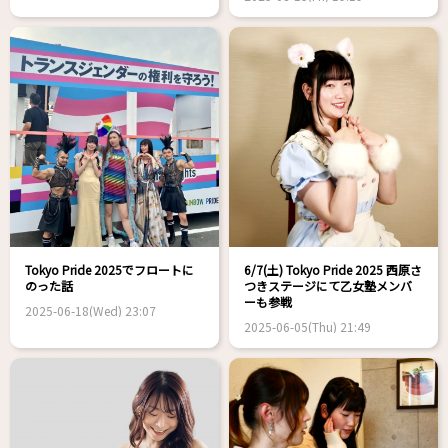
Tokyo Pride 2025でフロートに
6/7(土) Tokyo Pride 2025 西原さ
のった話
つきステージにて乙女塾メンバ
ーも参戦
2025-06-18(Wed) 23:07
2025-06-05(Thu) 21:49