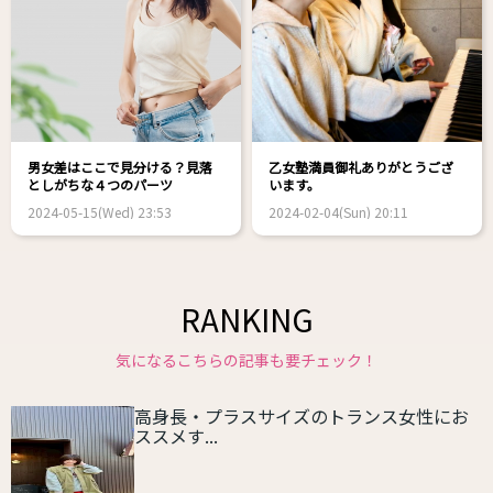
男女差はここで見分ける？見落
乙女塾満員御礼ありがとうござ
としがちな４つのパーツ
います。
2024-05-15(Wed) 23:53
2024-02-04(Sun) 20:11
RANKING
気になるこちらの記事も要チェック！
高身長・プラスサイズのトランス女性にお
ススメす...