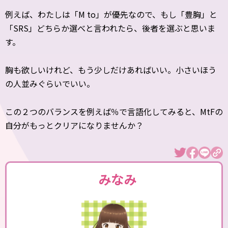
例えば、わたしは「M to」が優先なので、もし「豊胸」と
「SRS」どちらか選べと言われたら、後者を選ぶと思いま
す。
胸も欲しいけれど、もう少しだけあればいい。小さいほう
の人並みぐらいでいい。
この２つのバランスを例えば％で言語化してみると、MtFの
自分がもっとクリアになりませんか？
みなみ