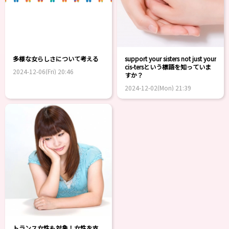
多様な女らしさについて考える
support your sisters not just your
cis-tersという標語を知っていま
2024-12-06(Fri) 20:46
すか？
2024-12-02(Mon) 21:39
トランス女性も対象！女性を支