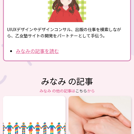
UIUXデザインやデザインコンサル、出版の仕事を模索しなが
ら、乙女塾サイトの開発をパートナーとして手伝う。
みなみの記事を読む
みなみ の記事
みなみ の他の記事は
こちら
から