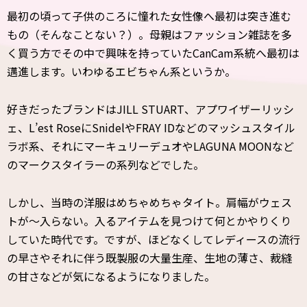
最初の頃って子供のころに憧れた女性像へ最初は突き進む
もの（そんなことない？）。母親はファッション雑誌を多
く買う方でその中で興味を持っていたCanCam系統へ最初は
邁進します。いわゆるエビちゃん系というか。
好きだったブランドはJILL STUART、アプワイザーリッシ
ェ、L’est RoseにSnidelやFRAY IDなどのマッシュスタイル
ラボ系、それにマーキュリーデュオやLAGUNA MOONなど
のマークスタイラーの系列などでした。
しかし、当時の洋服はめちゃめちゃタイト。肩幅がウェス
トが～入らない。入るアイテムを見つけて何とかやりくり
していた時代です。ですが、ほどなくしてレディースの流行
の早さやそれに伴う既製服の大量生産、生地の薄さ、裁縫
の甘さなどが気になるようになりました。