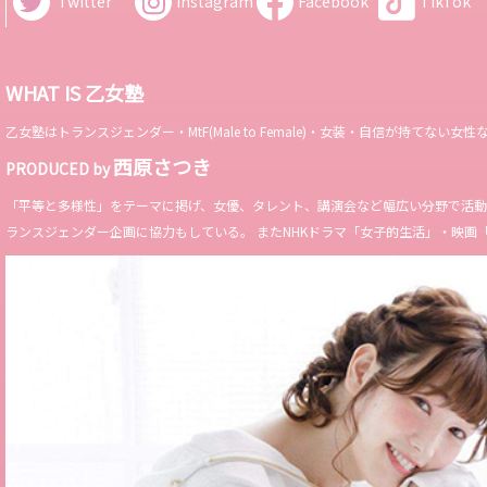
Twitter
Instagram
Facebook
TikTok
WHAT IS 乙女塾
乙女塾はトランスジェンダー・MtF(Male to Female)・女装・自信が持
西原さつき
PRODUCED by
「平等と多様性」をテーマに掲げ、女優、タレント、講演会など幅広い分野で活動。 Miss 
ランスジェンダー企画に協力もしている。 またNHKドラマ「女子的生活」・映