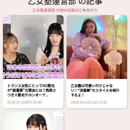
乙女塾運営部 の記事
乙女塾運営部 の他の記事は
こちら
から
トランス女性にとってVIO脱毛
乙女塾は可愛いだけじゃな
が“超重要”な理由とは？西原さ
い！“流星瞬”のスタイルを紹介
つき×脱毛サロンオーナ...
するよ！
2026-07-03(Fri) 18:40
2026-06-02(Tue) 19:41