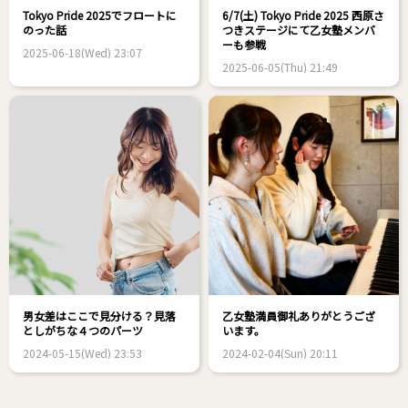
Tokyo Pride 2025でフロートに
6/7(土) Tokyo Pride 2025 西原さ
のった話
つきステージにて乙女塾メンバ
ーも参戦
2025-06-18(Wed) 23:07
2025-06-05(Thu) 21:49
男女差はここで見分ける？見落
乙女塾満員御礼ありがとうござ
としがちな４つのパーツ
います。
2024-05-15(Wed) 23:53
2024-02-04(Sun) 20:11