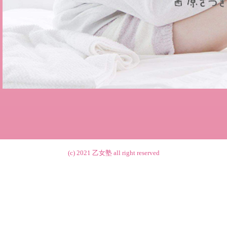
(c) 2021
乙女塾
all right reserved