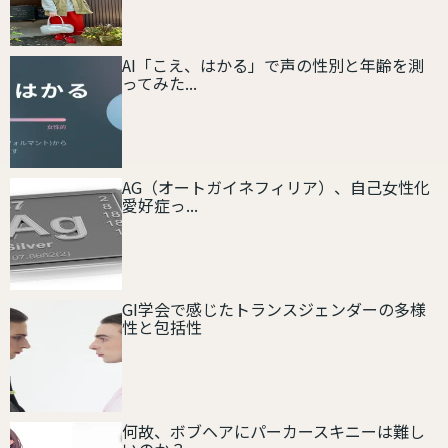
AI「こえ、はかる」で声の性別と年齢を測
ってみた...
AG（オートガイネフィリア）、自己女性化
愛好症っ...
GI学会で感じたトランスジェンダーの多様
性と包括性
何故、ボブヘアにパーカースキニーは難し