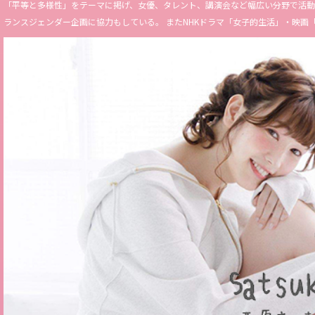
「平等と多様性」をテーマに掲げ、女優、タレント、講演会など幅広い分野で活動。 Miss 
ランスジェンダー企画に協力もしている。 またNHKドラマ「女子的生活」・映