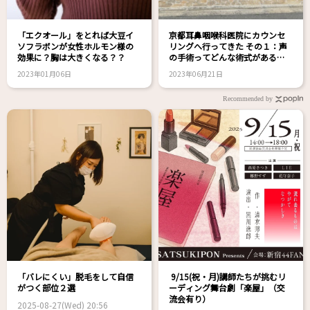
「エクオール」をとれば大豆イ
京都耳鼻咽喉科医院にカウンセ
ソフラボンが女性ホルモン様の
リングへ行ってきた その１：声
効果に？胸は大きくなる？？
の手術ってどんな術式がある
の？
2023年01月06日
2023年06月21日
Recommended by
「バレにくい」脱毛をして自信
9/15(祝・月)講師たちが挑むリ
がつく部位２選
ーディング舞台劇「楽屋」（交
流会有り）
2025-08-27(Wed) 20:56