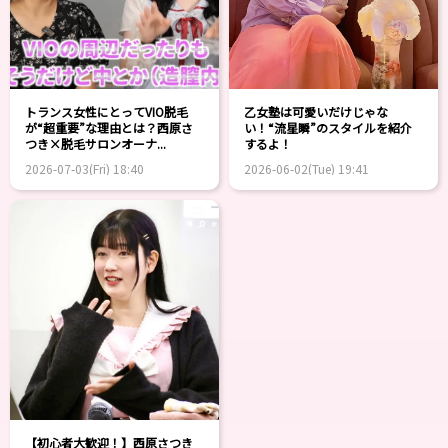
トランス女性にとってVIO脱毛
乙女塾は可愛いだけじゃな
が“超重要”な理由とは？西原さ
い！“流星瞬”のスタイルを紹介
つき×脱毛サロンオーナ...
するよ！
2026-07-03(Fri) 18:40
2026-06-02(Tue) 19:41
【初心者大歓迎！】西原さつき