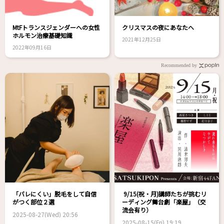
MtFトランスジェンダーへの女性
クリスマスの夜にあなたへ
ホルモン治療基礎知識
2021年12月25日
2022年09月16日
Recommended by
「バレにくい」脱毛をして自信
9/15(祝・月)講師たちが挑むリ
がつく部位２選
ーディング舞台劇「楽屋」（交
流会有り）
2025-08-27(Wed) 20:56
2025-08-15(Fri) 19:19