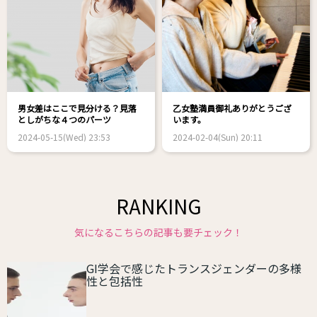
男女差はここで見分ける？見落
乙女塾満員御礼ありがとうござ
としがちな４つのパーツ
います。
2024-05-15(Wed) 23:53
2024-02-04(Sun) 20:11
RANKING
気になるこちらの記事も要チェック！
GI学会で感じたトランスジェンダーの多様
性と包括性