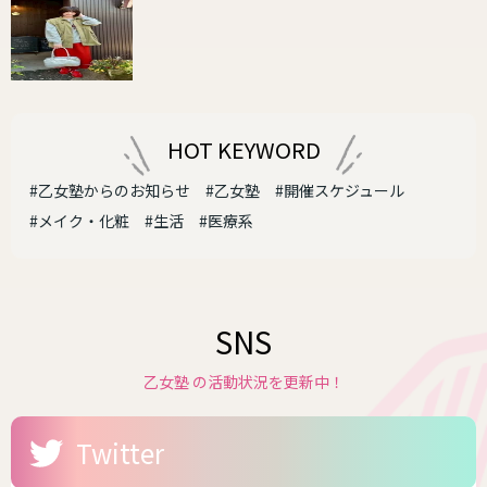
HOT KEYWORD
#乙女塾からのお知らせ
#乙女塾
#開催スケジュール
#メイク・化粧
#生活
#医療系
SNS
乙女塾 の活動状況を更新中！
Twitter