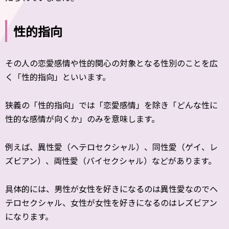
性的指向
その人の恋愛感情や性的関心の対象となる性別のことを広
く「性的指向」といいます。
狭義の「性的指向」では「恋愛感情」を除き「どんな性に
性的な感情が向くか」のみを意味します。
例えば、異性愛（ヘテロセクシャル）、同性愛（ゲイ、レ
ズビアン）、両性愛（バイセクシャル）などがあります。
具体的には、男性が女性を好きになるのは異性愛なのでヘ
テロセクシャル、女性が女性を好きになるのはレズビアン
になります。