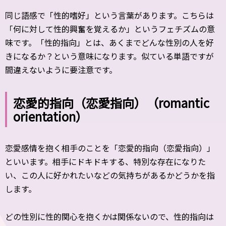
同じ語感で「性的嗜好」という言葉があります。こちらは
「何に対して性的興奮を覚えるか」というフェチズムの意
味です。「性的指向」とは、あくまでどんな性別の人を好
きになるか？という意味になります。似ている単語ですが
間違えないように要注意です。
恋愛的指向（恋愛指向）（romantic
orientation）
恋愛感情を抱く相手のことを「恋愛的指向（恋愛指向）」
といいます。相手にドキドキする、特別な存在になりた
い、この人に好かれたいなどの気持ちがあるかどうかを指
します。
どの性別に性的関心を抱くかは関係ないので、性的指向は