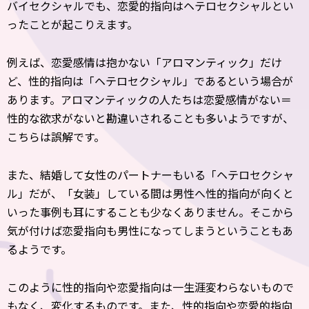
バイセクシャルでも、恋愛的指向はヘテロセクシャルとい
ったことが起こりえます。
例えば、恋愛感情は抱かない「アロマンティック」だけ
ど、性的指向は「ヘテロセクシャル」であるという場合が
あります。アロマンティックの人たちは恋愛感情がない＝
性的な欲求がないと勘違いされることも多いようですが、
こちらは誤解です。
また、結婚して女性のパートナーもいる「ヘテロセクシャ
ル」だが、「女装」している間は男性へ性的指向が向くと
いった事例も耳にすることも少なくありません。そこから
気が付けば恋愛指向も男性になってしまうということもあ
るようです。
このように性的指向や恋愛指向は一生涯変わらないもので
もなく、変化するものです。また、性的指向や恋愛的指向