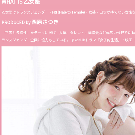
WHAT IS 乙女塾
乙女塾はトランスジェンダー・MtF(Male to Female)・女装・自信が持
西原さつき
PRODUCED by
「平等と多様性」をテーマに掲げ、女優、タレント、講演会など幅広い分野で活動。 Miss 
ランスジェンダー企画に協力もしている。 またNHKドラマ「女子的生活」・映