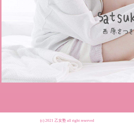
(c) 2021
乙女塾
all right reserved