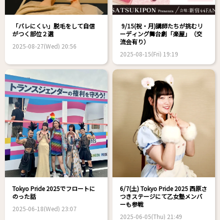
「バレにくい」脱毛をして自信
9/15(祝・月)講師たちが挑むリ
がつく部位２選
ーディング舞台劇「楽屋」（交
流会有り）
2025-08-27(Wed) 20:56
2025-08-15(Fri) 19:19
Tokyo Pride 2025でフロートに
6/7(土) Tokyo Pride 2025 西原さ
のった話
つきステージにて乙女塾メンバ
ーも参戦
2025-06-18(Wed) 23:07
2025-06-05(Thu) 21:49