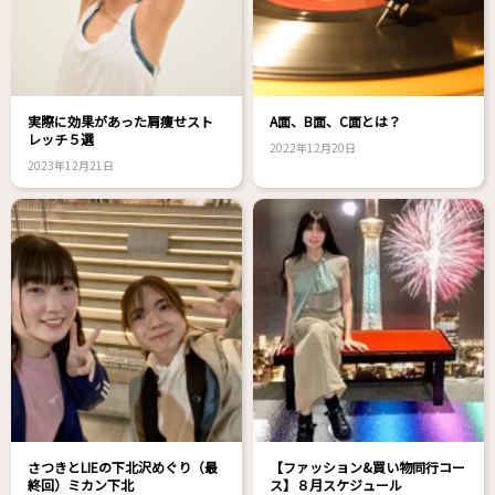
実際に効果があった肩痩せスト
A面、B面、C面とは？
レッチ５選
2022年12月20日
2023年12月21日
さつきとLIEの下北沢めぐり（最
【ファッション&買い物同行コー
終回）ミカン下北
ス】８月スケジュール