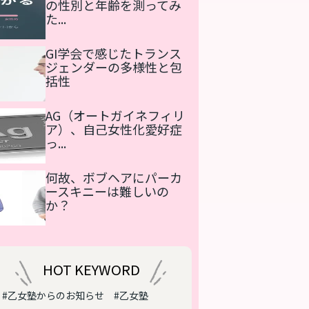
の性別と年齢を測ってみ
た...
GI学会で感じたトランス
ジェンダーの多様性と包
括性
AG（オートガイネフィリ
ア）、自己女性化愛好症
っ...
何故、ボブヘアにパーカ
ースキニーは難しいの
か？
HOT KEYWORD
#乙女塾からのお知らせ
#乙女塾