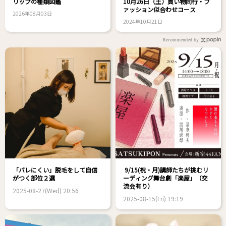
リップの種類図鑑
10月26日（土）買い物同行・フ
ァッション似合わせコース
2026年08月03日
2024年10月21日
Recommended by
「バレにくい」脱毛をして自信
9/15(祝・月)講師たちが挑むリ
がつく部位２選
ーディング舞台劇「楽屋」（交
流会有り）
2025-08-27(Wed) 20:56
2025-08-15(Fri) 19:19