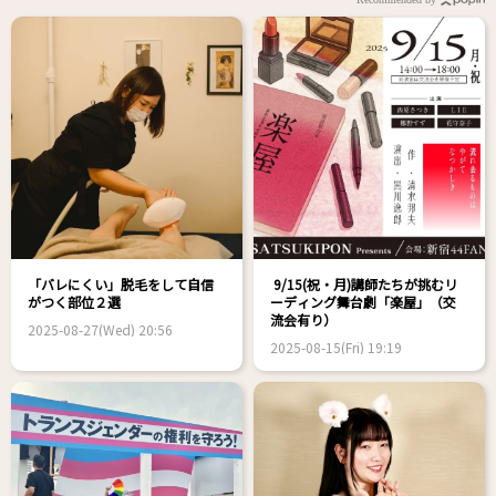
「バレにくい」脱毛をして自信
9/15(祝・月)講師たちが挑むリ
がつく部位２選
ーディング舞台劇「楽屋」（交
流会有り）
2025-08-27(Wed) 20:56
2025-08-15(Fri) 19:19