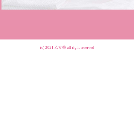
(c) 2021
乙女塾
all right reserved