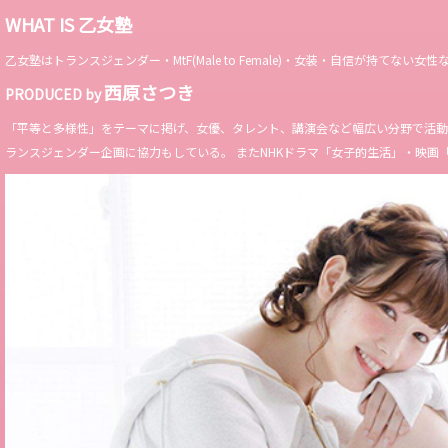
WHAT IS 乙女塾
乙女塾はトランスジェンダー・MtF(Male to Female)・女装・自信が持
西原さつき
PRODUCED by
「平等と多様性」をテーマに掲げ、女優、タレント、講演会など幅広い分野で活動。 Miss 
ランスジェンダー企画に協力もしている。 またNHKドラマ「女子的生活」・映