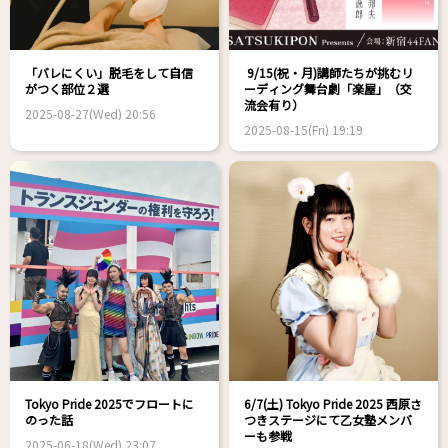
「バレにくい」脱毛をして自信
9/15(祝・月)講師たちが挑むリ
がつく部位２選
ーディング舞台劇「楽屋」（交
流会有り）
2025-08-27(Wed) 20:56
2025-08-15(Fri) 19:19
Tokyo Pride 2025でフロートに
6/7(土) Tokyo Pride 2025 西原さ
のった話
つきステージにて乙女塾メンバ
ーも参戦
2025-06-18(Wed) 23:07