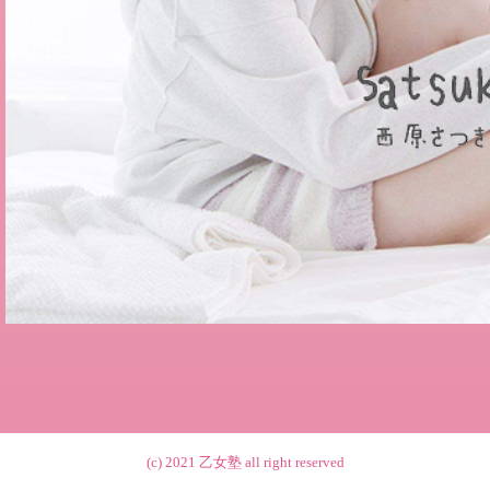
(c) 2021
乙女塾
all right reserved