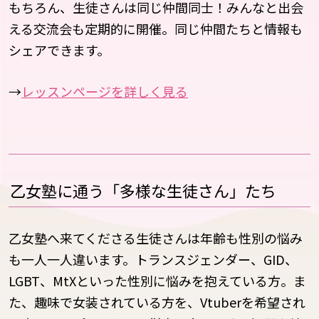
もちろん、生徒さんは同じ仲間同士！みんなと出会
える交流会も定期的に開催。同じ仲間たちと情報も
シェアできます。
→
レッスンページを詳しく見る
乙女塾に通う「多様な生徒さん」たち
乙女塾へ来てくださる生徒さんは年齢も性別の悩み
も一人一人違います。トランスジェンダー、GID、
LGBT、MtXといった性別に悩みを抱えている方。ま
た、趣味で女装されている方を、Vtuberを希望され