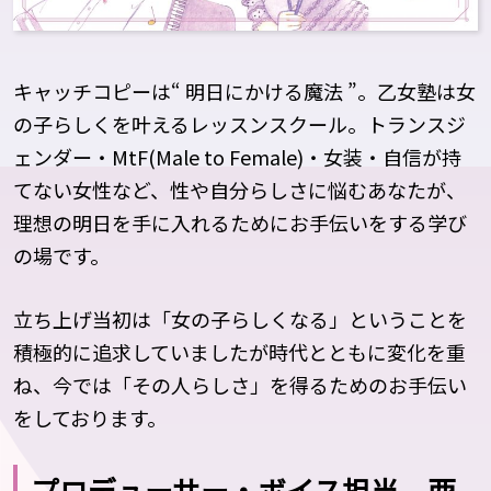
キャッチコピーは“ 明日にかける魔法 ”。乙女塾は女
の子らしくを叶えるレッスンスクール。トランスジ
ェンダー・MtF(Male to Female)・女装・自信が持
てない女性など、性や自分らしさに悩むあなたが、
理想の明日を手に入れるためにお手伝いをする学び
の場です。
立ち上げ当初は「女の子らしくなる」ということを
積極的に追求していましたが時代とともに変化を重
ね、今では「その人らしさ」を得るためのお手伝い
をしております。
プロデューサー・ボイス担当 西