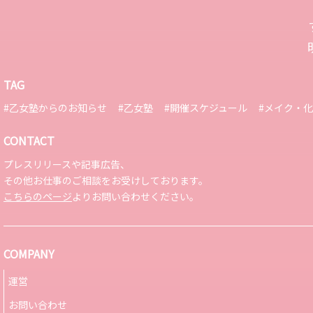
TAG
#乙女塾からのお知らせ
#乙女塾
#開催スケジュール
#メイク・
CONTACT
プレスリリースや記事広告、
その他お仕事のご相談をお受けしております。
こちらのページ
よりお問い合わせください。
COMPANY
運営
お問い合わせ