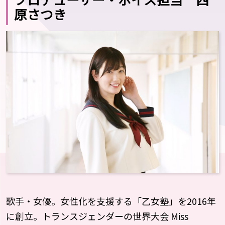
原さつき
歌手・女優。女性化を支援する「乙女塾」を2016年
に創立。トランスジェンダーの世界大会 Miss