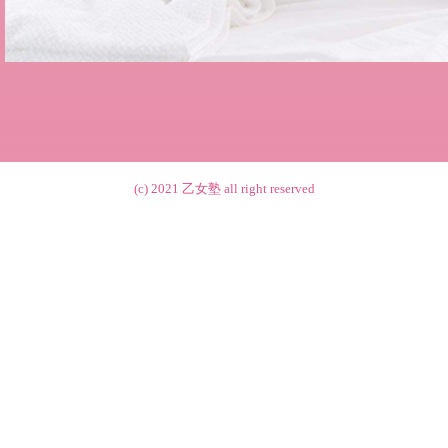
(c) 2021
乙女塾
all right reserved