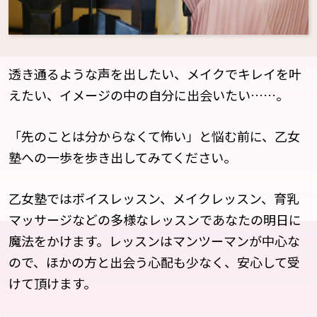
透き通るような声を出したい、メイクでキレイを叶
えたい、イメージの中の自分に出会いたい……。
「先のことは分からなくて怖い」と悩む前に、乙女
塾への一歩を歩き出してみてください。
乙女塾ではボイスレッスン、メイクレッスン、育乳
マッサージなどの多様なレッスンであなたの明日に
魔法をかけます。レッスンはマンツーマンが中心な
ので、ほかの方と出会う心配も少なく、安心して受
けて頂けます。