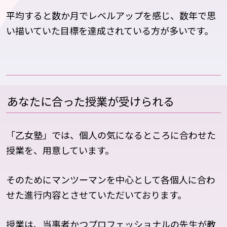
平均すると数か月でレベルアップを感じ、数年で思
い描いていた目標を達成されている方が多いです。
あなたに合った授業が受けられる
「乙女塾」では、個人の気になるところに合わせた
授業を、用意しています。
そのためにマンツーマンを中心として各個人に合わ
せた進行内容とさせていただいております。
授業は、当事者かつプロフェッショナルの先生が教