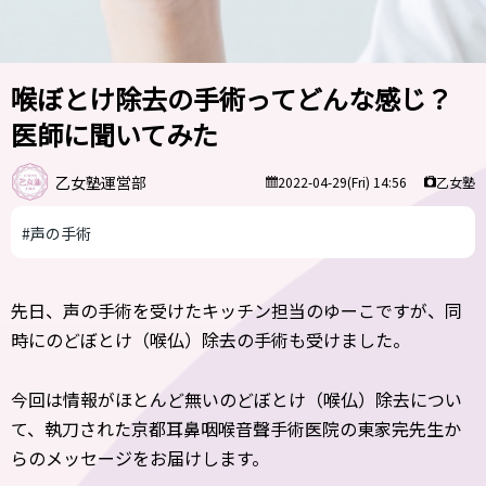
喉ぼとけ除去の手術ってどんな感じ？
医師に聞いてみた
乙女塾運営部
乙女塾
2022-04-29(Fri) 14:56
#声の手術
先日、声の手術を受けたキッチン担当のゆーこですが、同
時にのどぼとけ（喉仏）除去の手術も受けました。
今回は情報がほとんど無いのどぼとけ（喉仏）除去につい
て、執刀された京都耳鼻咽喉音聲手術医院の東家完先生か
らのメッセージをお届けします。