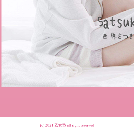
(c) 2021
乙女塾
all right reserved