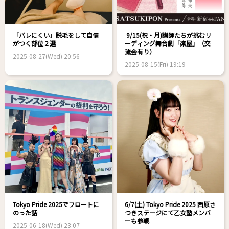
「バレにくい」脱毛をして自信
9/15(祝・月)講師たちが挑むリ
がつく部位２選
ーディング舞台劇「楽屋」（交
流会有り）
2025-08-27(Wed) 20:56
2025-08-15(Fri) 19:19
Tokyo Pride 2025でフロートに
6/7(土) Tokyo Pride 2025 西原さ
のった話
つきステージにて乙女塾メンバ
ーも参戦
2025-06-18(Wed) 23:07