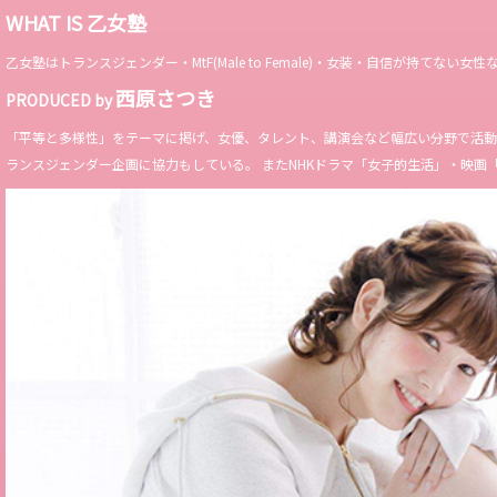
WHAT IS 乙女塾
乙女塾はトランスジェンダー・MtF(Male to Female)・女装・自信が持
西原さつき
PRODUCED by
「平等と多様性」をテーマに掲げ、女優、タレント、講演会など幅広い分野で活動。 Miss 
ランスジェンダー企画に協力もしている。 またNHKドラマ「女子的生活」・映