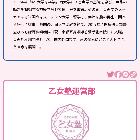
2005年に熊本大学を卒業。同大学にて音声学の基礎を学び、声帯の
動きを制御する神経学分野で博士号を取得。その後、音声学のメッ
カである米国ウィスコンシン大学に留学し、声帯粘膜の再生に関わ
る研究に従事。帰国後、同大学助教を経て、2017年に医療法人顕夢
会ひろしば耳鼻咽喉科（現・京都耳鼻咽喉音聲手術医院）に入職。
音声外科部門長として、国内外問わず、声の悩みにとことん付き合
う医療を展開中。
乙女塾運営部