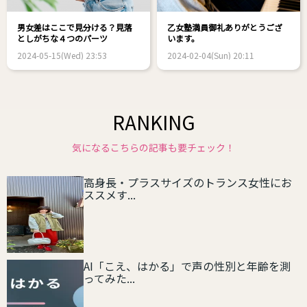
男女差はここで見分ける？見落
乙女塾満員御礼ありがとうござ
としがちな４つのパーツ
います。
2024-05-15(Wed) 23:53
2024-02-04(Sun) 20:11
RANKING
気になるこちらの記事も要チェック！
高身長・プラスサイズのトランス女性にお
ススメす...
AI「こえ、はかる」で声の性別と年齢を測
ってみた...