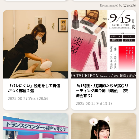
Recommended by
「バレにくい」脱毛をして自信
9/15(祝・月)講師たちが挑むリ
がつく部位２選
ーディング舞台劇「楽屋」（交
流会有り）
2025-08-27(Wed) 20:56
2025-08-15(Fri) 19:19