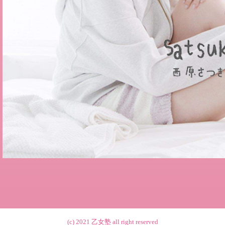
(c) 2021
乙女塾
all right reserved