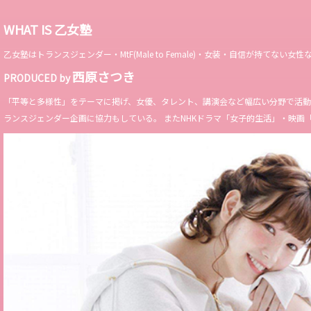
WHAT IS 乙女塾
乙女塾はトランスジェンダー・MtF(Male to Female)・女装・自信が持
西原さつき
PRODUCED by
「平等と多様性」をテーマに掲げ、女優、タレント、講演会など幅広い分野で活動。 Miss 
ランスジェンダー企画に協力もしている。 またNHKドラマ「女子的生活」・映