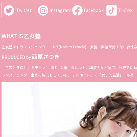
Twitter
Instagram
Facebook
TikTok
WHAT IS 乙女塾
乙女塾はトランスジェンダー・MtF(Male to Female)・女装・自信が持
西原さつき
PRODUCED by
「平等と多様性」をテーマに掲げ、女優、タレント、講演会など幅広い分野で活動。 Miss 
ランスジェンダー企画に協力もしている。 またNHKドラマ「女子的生活」・映